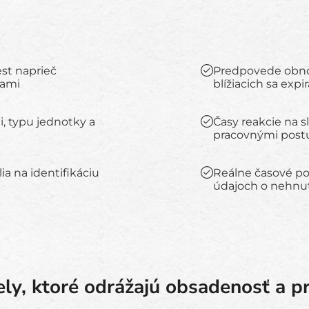
st naprieč
Predpovede obnov
iami
blížiacich sa expirá
, typu jednotky a
Časy reakcie na 
pracovnými post
ia na identifikáciu
Reálne časové po
údajoch o nehnut
ly, ktoré odrážajú obsadenosť a p