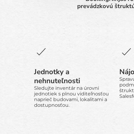
prevádzkovú štruktú
Jednotky a
Náj
nehnuteľnosti
Spravu
podmi
Sledujte inventár na úrovni
štruk
jednotiek s plnou viditeľnosťou
Salesf
naprieč budovami, lokalitami a
dostupnosťou.