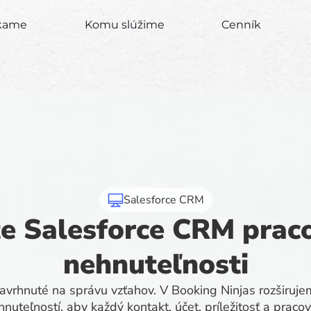
úkame
Komu slúžime
Cenník
Salesforce CRM
e Salesforce CRM prac
nehnuteľnosti
avrhnuté na správu vzťahov. V Booking Ninjas rozširuj
nuteľností, aby každý kontakt, účet, príležitosť a prac