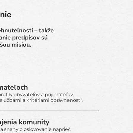
nie
hnuteľností – takže
anie predpisov sú
ašou misiou.
ímateľoch
ofily obyvateľov a prijímateľov
službami a kritériami oprávnenosti.
ojenia komunity
 a snahy o oslovovanie naprieč