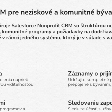
M pre neziskové a komunitné býva
iruje Salesforce Nonprofit CRM so štruktúrou ne
, komunitné programy a požiadavky na dodržiav
v rámci jedného systému, ktorý je v súlade s v
a
Záznamy o prij
elenia naprieč
Udržujte kompletné pr
ou viditeľnosťou.
prepojené s bývaním, 
mi
Sledovanie zap
y programov a
Sledujte účasť, služby