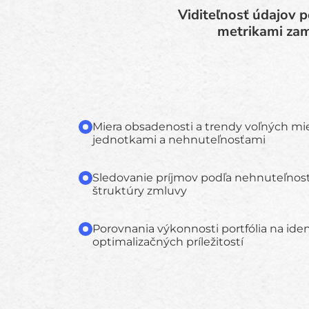
Viditeľnosť údajov 
metrikami zam
Miera obsadenosti a trendy voľných mi
jednotkami a nehnuteľnosťami
Sledovanie príjmov podľa nehnuteľnosti
štruktúry zmluvy
Porovnania výkonnosti portfólia na iden
optimalizačných príležitostí