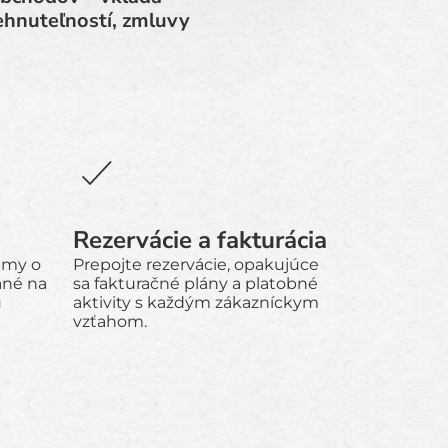
ehnuteľností, zmluvy
Rezervácie a fakturácia
amy o
Prepojte rezervácie, opakujúce
ané na
sa fakturačné plány a platobné
u
aktivity s každým zákazníckym
vzťahom.