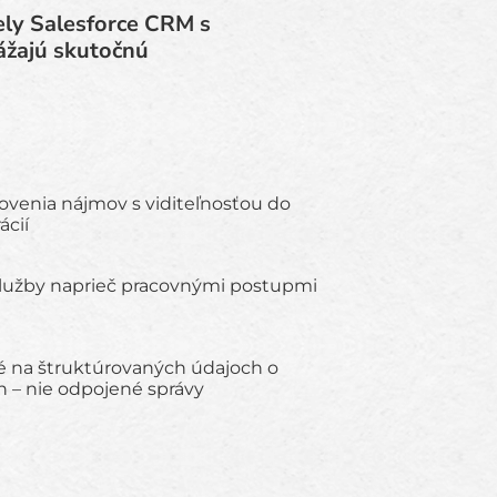
ely Salesforce CRM s
ážajú skutočnú
venia nájmov s viditeľnosťou do
ácií
služby naprieč pracovnými postupmi
é na štruktúrovaných údajoch o
 – nie odpojené správy