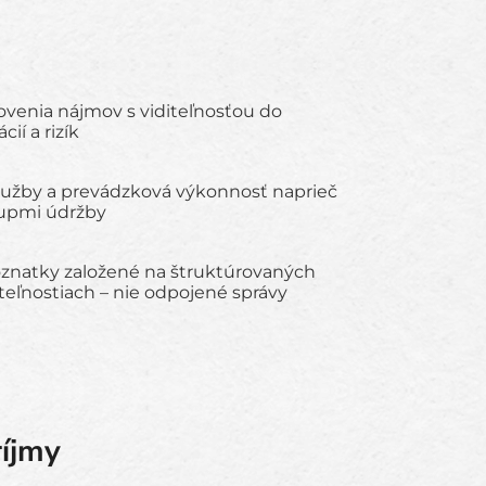
enia nájmov s viditeľnosťou do
cií a rizík
služby a prevádzková výkonnosť naprieč
upmi údržby
znatky založené na štruktúrovaných
eľnostiach – nie odpojené správy
ríjmy