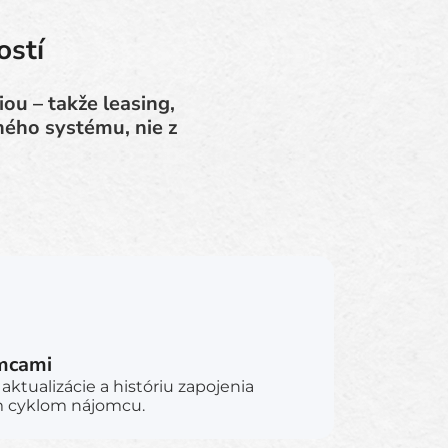
ostí
ou – takže leasing,
ného systému, nie z
mcami
 aktualizácie a históriu zapojenia
m cyklom nájomcu.