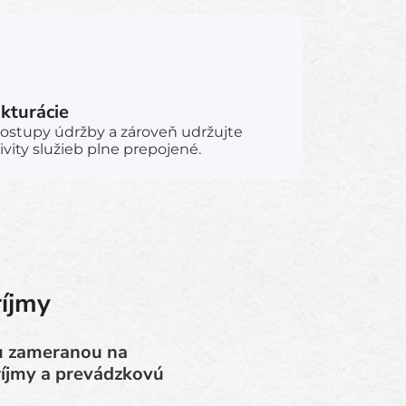
akturácie
ostupy údržby a zároveň udržujte
ivity služieb plne prepojené.
ríjmy
ou zameranou na
ríjmy a prevádzkovú