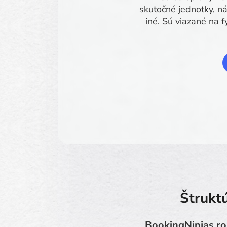
skutočné jednotky, n
iné. Sú viazané na 
Štrukt
BookingNinjas ro