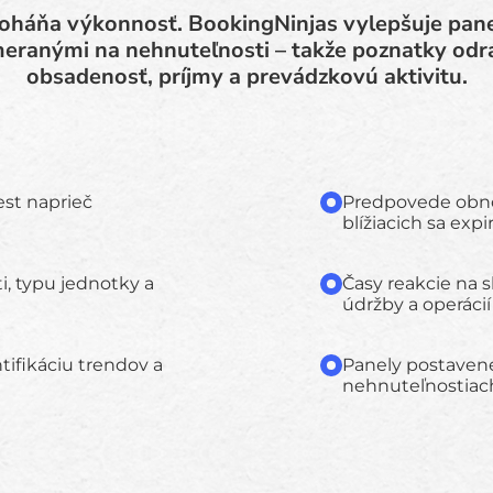
poháňa výkonnosť. BookingNinjas vylepšuje pan
eranými na nehnuteľnosti – takže poznatky odr
obsadenosť, príjmy a prevádzkovú aktivitu.
est naprieč
Predpovede obno
blížiacich sa expir
, typu jednotky a
Časy reakcie na 
údržby a operácií
tifikáciu trendov a
Panely postaven
nehnuteľnostiach