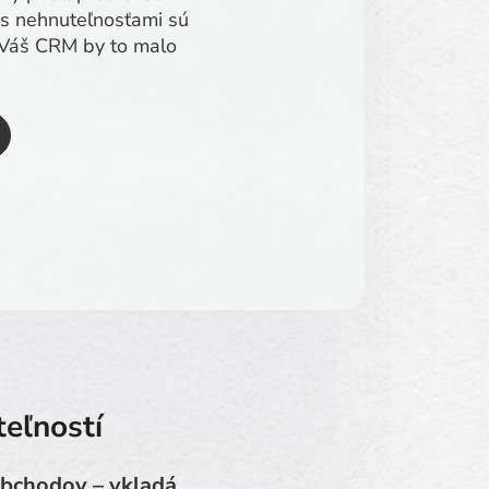
 s nehnuteľnosťami sú
. Váš CRM by to malo
eľností
obchodov – vkladá