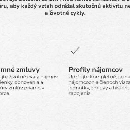
ru, aby každý vzťah odrážal skutočnú aktivitu n
a životné cykly.
omné zmluvy
Profily nájomcov
jte životné cykly nájmov,
Udržujte kompletné zázn
enky, obnovenia a
nájomcoch a členoch viaz
túry zmlúv priamo v
jednotky, zmluvy a históri
orce.
zapojenia.