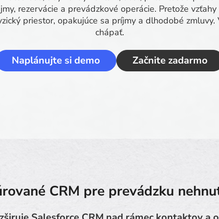
ájmy, rezervácie a prevádzkové operácie. Pretože vzťahy
fyzický priestor, opakujúce sa príjmy a dlhodobé zmluvy
chápať.
Naplánujte si demo
Začnite zadarmo
úrované CRM pre prevádzku nehnut
zširuje Salesforce CRM nad rámec kontaktov a 