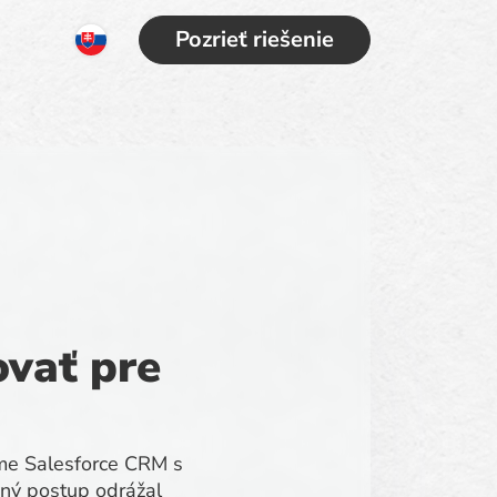
Pozrieť riešenie
ovať pre
eme Salesforce CRM s
ovný postup odrážal