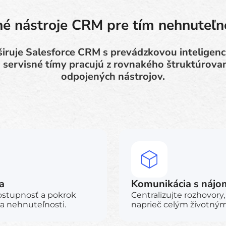
né nástroje CRM pre tím nehnuteľn
iruje Salesforce CRM s prevádzkovou inteligenci
 a servisné tímy pracujú z rovnakého štruktúrova
odpojených nástrojov.
a
Komunikácia s nájo
dostupnosť a pokrok
Centralizujte rozhovory,
a nehnuteľnosti.
naprieč celým životný