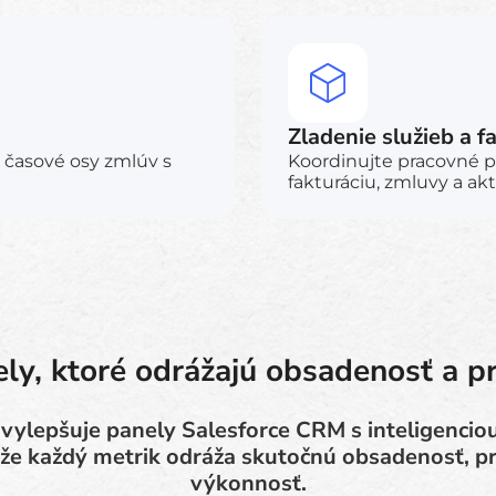
Zladenie služieb a f
 časové osy zmlúv s
Koordinujte pracovné p
fakturáciu, zmluvy a akt
ly, ktoré odrážajú obsadenosť a p
vylepšuje panely Salesforce CRM s inteligenci
kže každý metrik odráža skutočnú obsadenosť, p
výkonnosť.