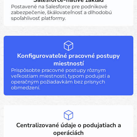
Postavené na Salesforce pre podnikové
zabezpečenie, škálovateľnosť a dlhodobú
spoľahlivosť platformy.
Konfigurovateľné pracovné postupy
miestností
Prispôsobte pracovné postupy rôznym
veľkostiam miestností, typom podujatí a
operačným požiadavkám bez prísnych
obmedzení.
Centralizované údaje o podujatiach a
operáciách