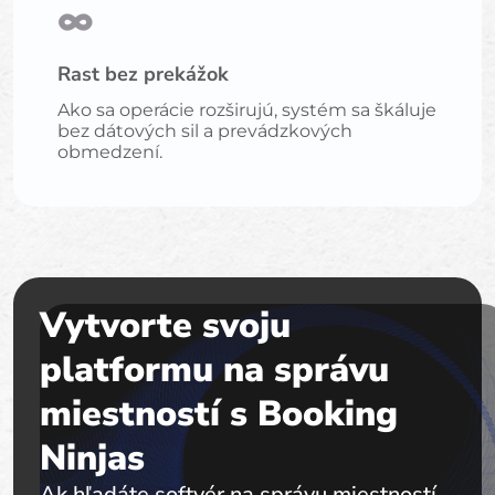
∞
Rast bez prekážok
Ako sa operácie rozširujú, systém sa škáluje
bez dátových sil a prevádzkových
obmedzení.
Vytvorte svoju
platformu na správu
miestností s Booking
Ninjas
Ak hľadáte softvér na správu miestností,