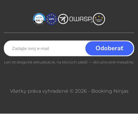
Len strategické aktualizácie, na ktorých záleží — doručované mesačne.
Všetky práva vyhradené © 2026 - Booking Ninjas