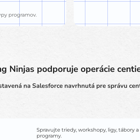
ypy programov.
g Ninjas podporuje operácie centi
tavená na Salesforce navrhnutá pre správu cen
Spravujte triedy, workshopy, ligy, tábory
programy.