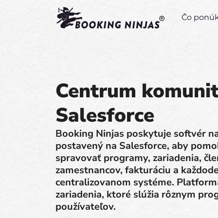
Čo pon
Centrum komunit
Salesforce
Booking Ninjas poskytuje softvér n
postavený na Salesforce, aby pom
spravovať programy, zariadenia, čle
zamestnancov, fakturáciu a každod
centralizovanom systéme. Platforma
zariadenia, ktoré slúžia rôznym p
používateľov.