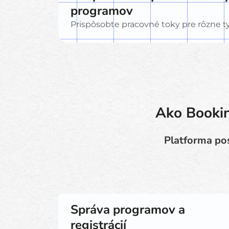
programov
Prispôsobte pracovné toky pre rôzne t
Ako Bookin
Platforma pos
Správa programov a
registrácií