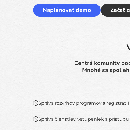
Naplánovať demo
Začať 
Centrá komunity pod
Mnohé sa spolieha
Správa rozvrhov programov a registrácií
Správa členstiev, vstupeniek a prístupu