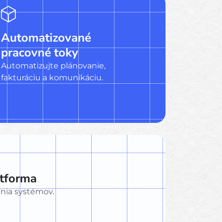
Automatizované
pracovné toky
Automatizujte plánovanie,
fakturáciu a komunikáciu.
atforma
nia systémov.