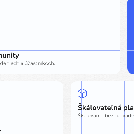
munity
adeniach a účastníkoch.
Škálovateľná pl
Škálovanie bez nahrade
y