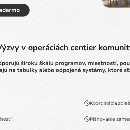
zadarmo
Výzvy v operáciách centier komunit
porujú širokú škálu programov, miestností, použ
jú na tabuľky alebo odpojené systémy, ktoré sť
Koordinácia zdieľ
 hostí
Plánovanie zames