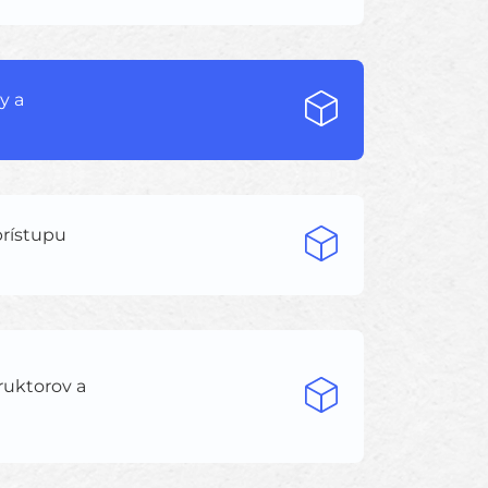
y a
prístupu
ruktorov a