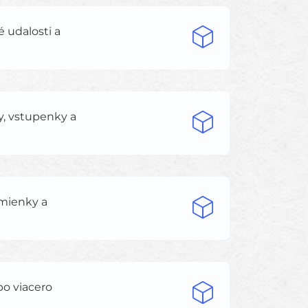
 udalosti a
y, vstupenky a
omienky a
o viacero