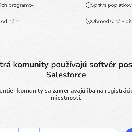
ných programov
Správa poplatkov,
 rodinám
Obmedzená vidite
trá komunity používajú softvér po
Salesforce
ntier komunity sa zameriavajú iba na registráci
miestností.