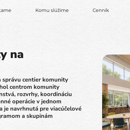
úkame
Komu slúžime
Cenník
y na
a správu centier komunity
ohol centrom komunity
nstvá, rozvrhy, koordináciu
enné operácie v jednom
 je navrhnutá pre viacúčelové
rogramom a skupinám