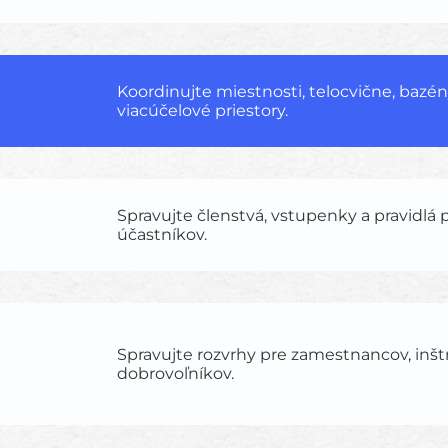
Koordinujte miestnosti, telocvične, bazén
viacúčelové priestory.
Spravujte členstvá, vstupenky a pravidlá 
účastníkov.
Spravujte rozvrhy pre zamestnancov, inšt
dobrovoľníkov.