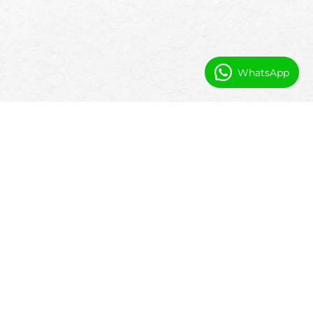
WhatsApp
Prečo únikové miestnosti používajú
softvér založený na Salesforce
Väčšina nástrojov pre únikové miestnosti sú
ľahké rezervačné systémy s obmedzenou
flexibilitou. Platforma založená na Salesforce
pridáva automatizáciu, kontrolu a viditeľnosť
v reálnom čase pre rastúce operácie.