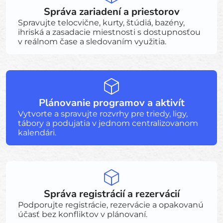
Správa zariadení a priestorov
Spravujte telocvične, kurty, štúdiá, bazény,
ihriská a zasadacie miestnosti s dostupnosťou
v reálnom čase a sledovaním využitia.
Plánovanie programov a aktivít
Vytvorte a spravujte rozvrhy pre triedy, ligy,
tábory a podujatia v jednom centralizovanom
kalendári.
Správa registrácií a rezervácií
Podporujte registrácie, rezervácie a opakovanú
účasť bez konfliktov v plánovaní.