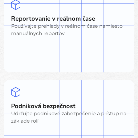
Reportovanie v reálnom čase
Používajte prehľady v reálnom čase namiesto
manuálnych reportov
Podniková bezpečnosť
Udržujte podnikové zabezpečenie a prístup na
základe rolí