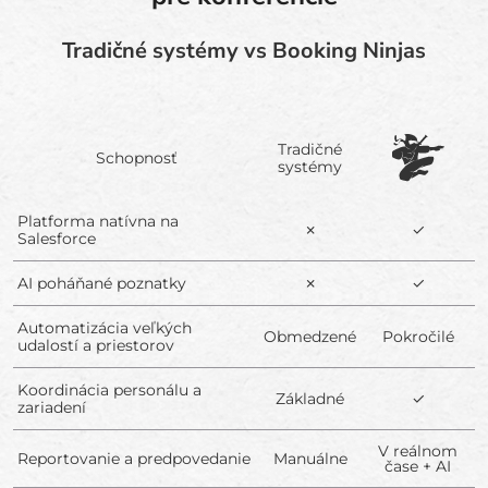
Tradičné systémy vs Booking Ninjas
Tradičné
Schopnosť
systémy
Platforma natívna na
✗
✓
Salesforce
AI poháňané poznatky
✗
✓
Automatizácia veľkých
Obmedzené
Pokročilé
udalostí a priestorov
Koordinácia personálu a
Základné
✓
zariadení
V reálnom
Reportovanie a predpovedanie
Manuálne
čase + AI