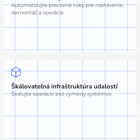
Automatizujte pracovné toky pre nastavenie,
demontáž a operácie.
Škálovateľná infraštruktúra udalostí
Škálujte operácie bez výmeny systémov.