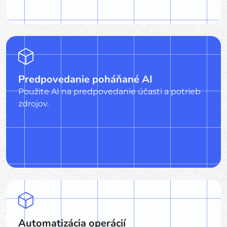
Predpovedanie poháňané AI
Použite AI na predpovedanie účasti a potrieb
zdrojov.
Automatizácia operácií