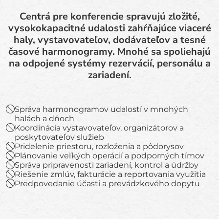
Centrá pre konferencie spravujú zložité,
vysokokapacitné udalosti zahŕňajúce viaceré
haly, vystavovateľov, dodávateľov a tesné
časové harmonogramy. Mnohé sa spoliehajú
na odpojené systémy rezervácií, personálu a
zariadení.
Správa harmonogramov udalostí v mnohých
halách a dňoch
Koordinácia vystavovateľov, organizátorov a
poskytovateľov služieb
Pridelenie priestoru, rozloženia a pôdorysov
Plánovanie veľkých operácií a podporných tímov
Správa pripravenosti zariadení, kontrol a údržby
Riešenie zmlúv, fakturácie a reportovania využitia
Predpovedanie účasti a prevádzkového dopytu