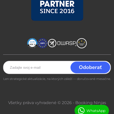
Len strategické aktualizácie, na ktorých záleží — doručované mesačne.
Všetky práva vyhradené © 2026 - Booking Ninjas
WhatsApp