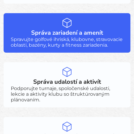
Správa zariadení a amenít
Spravujte golfové ihriská, klubovne, stravovacie
oblasti, bazény, kurty a fitness zariadenia.
Správa udalostí a aktivít
Podporujte turnaje, spoločenské udalosti,
lekcie a aktivity klubu so štruktúrovaným
plánovaním.