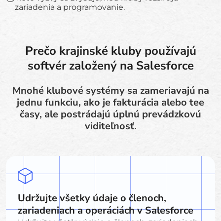
zariadenia a programovanie.
Prečo krajinské kluby používajú
softvér založený na Salesforce
Mnohé klubové systémy sa zameriavajú na
jednu funkciu, ako je fakturácia alebo tee
časy, ale postrádajú úplnú prevádzkovú
viditeľnosť.
Udržujte všetky údaje o členoch,
zariadeniach a operáciách v Salesforce