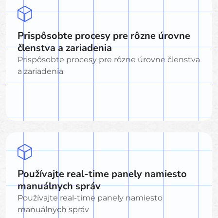
Prispôsobte procesy pre rôzne úrovne
členstva a zariadenia
Prispôsobte procesy pre rôzne úrovne členstva
a zariadenia
Používajte real-time panely namiesto
manuálnych správ
Používajte real-time panely namiesto
manuálnych správ