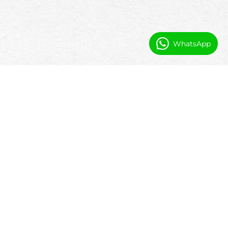
WhatsApp
Často kladené otázky
Je tento softvér postavený špeciálne pre
krajinské kluby?
Áno. Booking Ninjas je nakonfigurovaný pre
súkromné krajinské kluby s členstvami a viacerými
zariadeniami.
Môžeme spravovať golf, stravovanie a
udalosti spoločne?