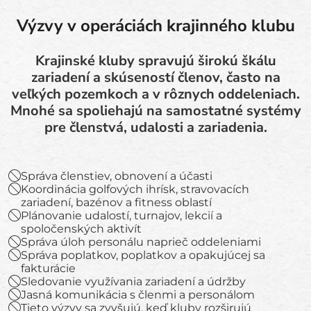
Výzvy v operáciách krajinného klubu
Krajinské kluby spravujú širokú škálu
zariadení a skúseností členov, často na
veľkých pozemkoch a v rôznych oddeleniach.
Mnohé sa spoliehajú na samostatné systémy
pre členstvá, udalosti a zariadenia.
Správa členstiev, obnovení a účasti
Koordinácia golfových ihrísk, stravovacích
zariadení, bazénov a fitness oblastí
Plánovanie udalostí, turnajov, lekcií a
spoločenských aktivít
Správa úloh personálu naprieč oddeleniami
Správa poplatkov, poplatkov a opakujúcej sa
fakturácie
Sledovanie využívania zariadení a údržby
Jasná komunikácia s členmi a personálom
Tieto výzvy sa zvyšujú, keď kluby rozširujú