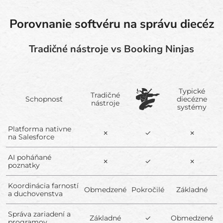
Porovnanie softvéru na správu diecéz
Tradičné nástroje vs Booking Ninjas
Typické
Tradičné
Schopnosť
diecézne
nástroje
systémy
Platforma nativne
✗
✓
✗
na Salesforce
AI poháňané
✗
✓
✗
poznatky
Koordinácia farností
Obmedzené
Pokročilé
Základné
a duchovenstva
Správa zariadení a
Základné
✓
Obmedzené
programov