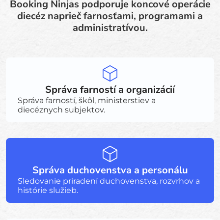
Booking Ninjas podporuje koncové operácie
diecéz naprieč farnosťami, programami a
administratívou.
Správa farností a organizácií
Správa farností, škôl, ministerstiev a
diecéznych subjektov.
Správa duchovenstva a personálu
Sledovanie priradení duchovenstva, rozvrhov a
histórie služieb.