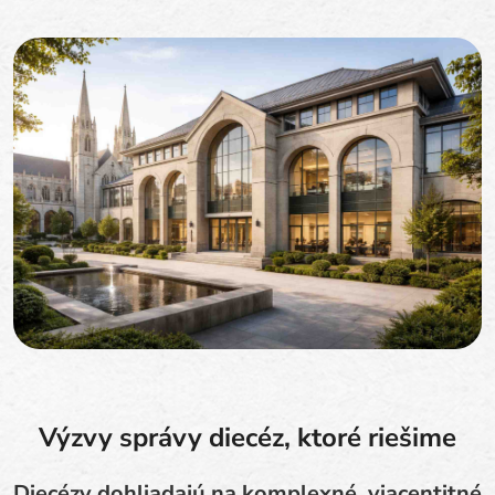
Výzvy správy diecéz, ktoré riešime
Diecézy dohliadajú na komplexné, viacentitné