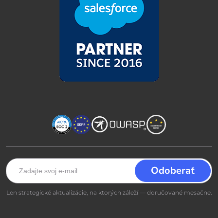
Len strategické aktualizácie, na ktorých záleží — doručované mesačne.