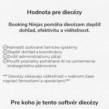
Hodnota pre diecézy
Booking Ninjas pomáha diecézam zlepšiť
dohľad, efektivitu a viditeľnosť.
Nahradiť izolované farnícke systémy
Zlepšiť dohľad a koordináciu
Znížiť administratívnu záťaž
Použiť poznatky poháňané AI na usmernenie
strategického plánovania
*** Diecézy získavajú viditeľnosť v reálnom čase
naprieč farnosťami a operáciami.***
Pre koho je tento softvér diecézy