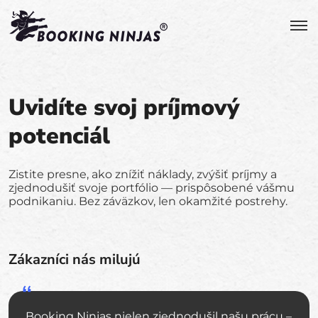
Uvidíte svoj príjmový
potenciál
Zistite presne, ako znížiť náklady, zvýšiť príjmy a
zjednodušiť svoje portfólio — prispôsobené vášmu
podnikaniu. Bez záväzkov, len okamžité postrehy.
Zákazníci nás milujú
Booking Ninjas nielen zjednodušil našu prácu –