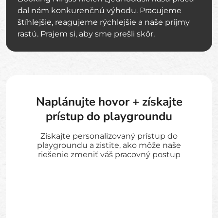
dal nám konkurenčnú výhodu. Pracujeme
štíhlejšie, reagujeme rýchlejšie a naše príjmy
rastú. Prajem si, aby sme prešli skôr.
Naplánujte hovor + získajte
prístup do playgroundu
Získajte personalizovaný prístup do
playgroundu a zistite, ako môže naše
riešenie zmeniť váš pracovný postup