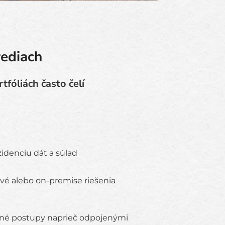
rediach
fóliách často čelí
idenciu dát a súlad
é alebo on-premise riešenia
né postupy naprieč odpojenými