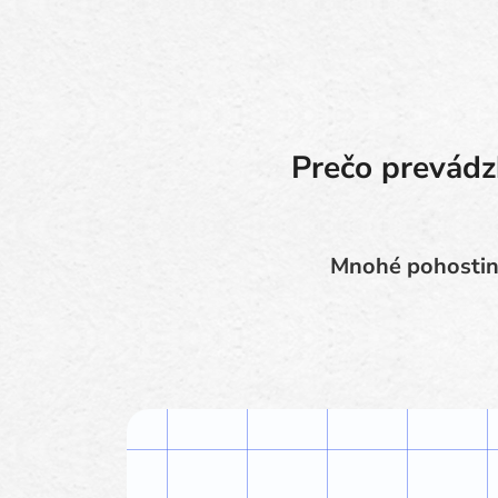
Prečo prevádzk
Mnohé pohostins