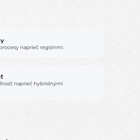
sy
procesy naprieč regiónmi.
sť
teľnosť naprieč hybridnými