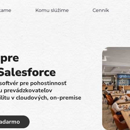
úkame
Komu slúžime
Cenník
 pre
Salesforce
softvér pre pohostinnosť
u prevádzkovateľov
bilitu v cloudových, on-premise
zadarmo