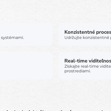
Konzistentné proce
č systémami.
Udržujte konzistentné 
Real-time viditeľno
Získajte real-time vidi
prostrediami.