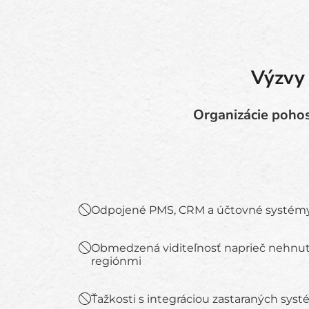
Výzvy 
Organizácie pohos
Odpojené PMS, CRM a účtovné systém
Obmedzená viditeľnosť naprieč nehnut
regiónmi
Ťažkosti s integráciou zastaraných sys