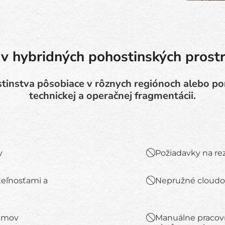
v hybridných pohostinských prost
tinstva pôsobiace v rôznych regiónoch alebo port
technickej a operačnej fragmentácii.
y
Požiadavky na rez
eľnosťami a
Nepružné cloudov
témov
Manuálne pracov