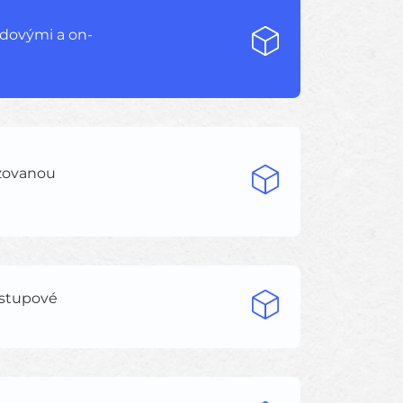
udovými a on-
izovanou
ístupové