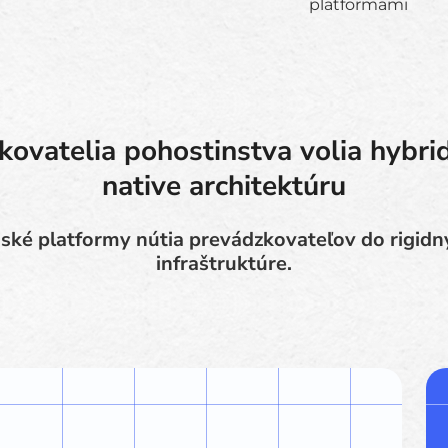
platformami
ovatelia pohostinstva volia hybri
native architektúru
ké platformy nútia prevádzkovateľov do rigidn
infraštruktúre.