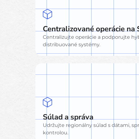
Centralizované operácie na 
Centralizujte operácie a podporujte hy
distribuované systémy.
Súlad a správa
Udržujte regionálny súlad s dátami, sp
kontrolou.