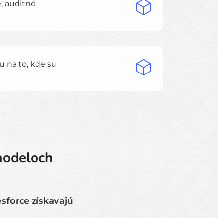
e, auditné
u na to, kde sú
modeloch
sforce získavajú