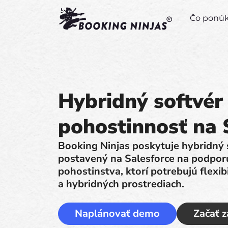
Čo pon
Hybridný softvér
pohostinnosť na 
Booking Ninjas poskytuje hybridný 
postavený na Salesforce na podpor
pohostinstva, ktorí potrebujú flexi
a hybridných prostrediach.
Naplánovať demo
Začať 