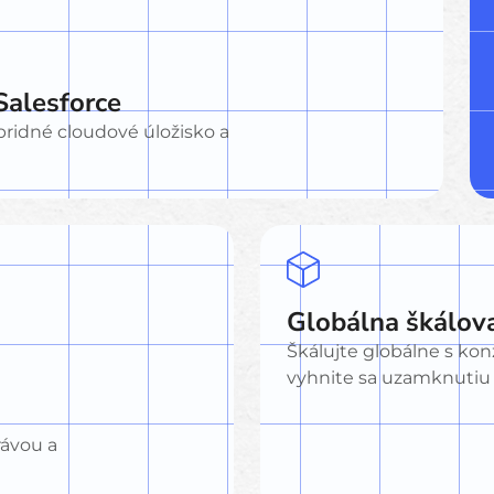
Salesforce
bridné cloudové úložisko a
Globálna škálov
Škálujte globálne s ko
vyhnite sa uzamknutiu 
rávou a