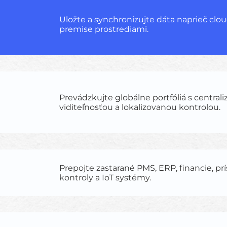
Uložte a synchronizujte dáta naprieč clo
premise prostrediami.
Prevádzkujte globálne portfóliá s central
viditeľnosťou a lokalizovanou kontrolou.
Prepojte zastarané PMS, ERP, financie, pr
kontroly a IoT systémy.