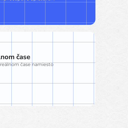
álnom čase
v reálnom čase namiesto