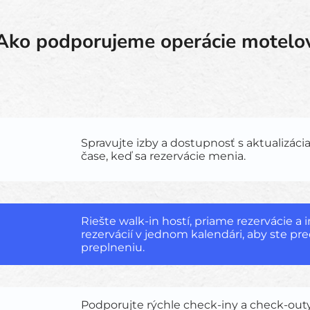
Ako podporujeme operácie motelo
Spravujte izby a dostupnosť s aktualizác
čase, keď sa rezervácie menia.
Riešte walk-in hostí, priame rezervácie a 
rezervácií v jednom kalendári, aby ste pred
preplneniu.
Podporujte rýchle check-iny a check-out