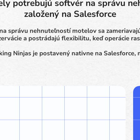
ly potrebujú softvér na správu ne
založený na Salesforce
na správu nehnuteľností motelov sa zameriavajú
zervácie a postrádajú flexibilitu, keď operácie ras
ing Ninjas je postavený nativne na Salesforce,