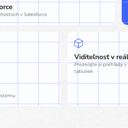
orce
 hosťoch v Salesforce
Viditeľnosť v re
Prezerajte si prehľady 
tabuliek
systému