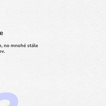
e
m, no mnohé stále
ov.