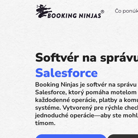
Čo pon
Softvér na správ
Salesforce
Booking Ninjas je softvér na správ
Salesforce, ktorý pomáha motelom s
každodenné operácie, platby a kom
systéme. Vytvorený pre rýchle check
jednoduché operácie—aby ste mohli
tímom.