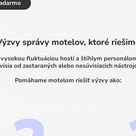
zadarmo
Výzvy správy motelov, ktoré riešim
 vysokou fluktuáciou hostí a štíhlym personálo
visia od zastaraných alebo nesúvisiacich nástroj
Pomáhame motelom riešiť výzvy ako: