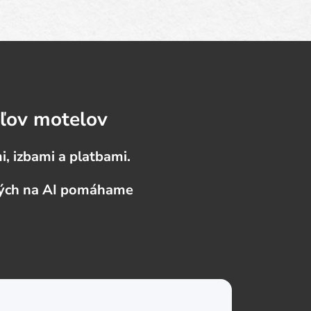
eľov motelov
, izbami a platbami.
ených na AI pomáhame