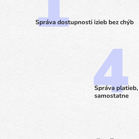
Správa dostupnosti izieb bez chýb
Správa platieb,
samostatne