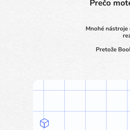
Prečo mote
Mnohé nástroje 
re
Pretože Book