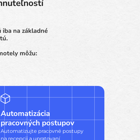
hnuteľností
 iba na základné
tú.
 motely môžu:
Automatizácia
pracovných postupov
Automatizujte pracovné postupy
na recepcii a upratovaní