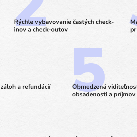
Rýchle vybavovanie častých check-
Ma
inov a check-outov
pr
 záloh a refundácií
Obmedzená viditeľnos
obsadenosti a príjmov