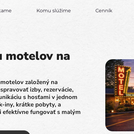
úkame
Komu slúžime
Cenník
u motelov na
u motelov založený na
pravovať izby, rezervácie,
unikáciu s hosťami v jednom
-iny, krátke pobyty, a
 efektívne fungovať s malým