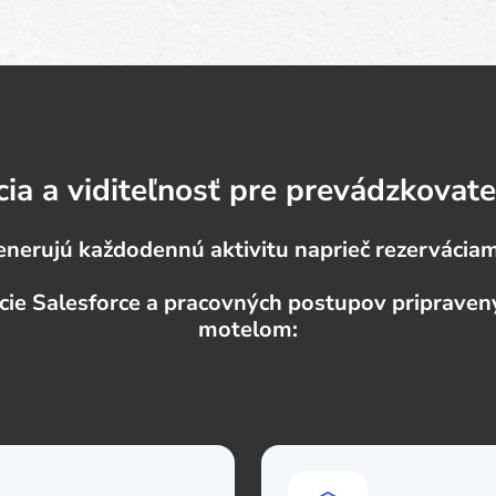
ia a viditeľnosť pre prevádzkovat
nerujú každodennú aktivitu naprieč rezerváciami
cie Salesforce a pracovných postupov priprav
motelom: