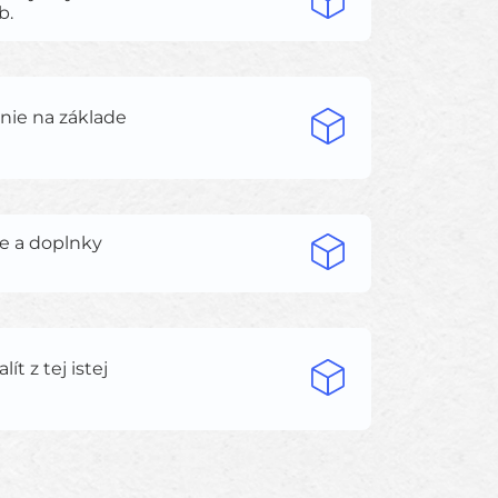
b.
anie na základe
ie a doplnky
t z tej istej