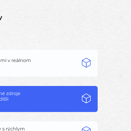
v
iami v reálnom
iné zdroje
išli
y s rýchlym