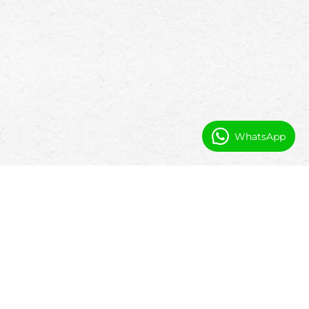
WhatsApp
Možnosti poháňané AI pre investičné
portfóliá
Využitím Salesforce AI umožňuje Booking
Ninjas investičným tímom: