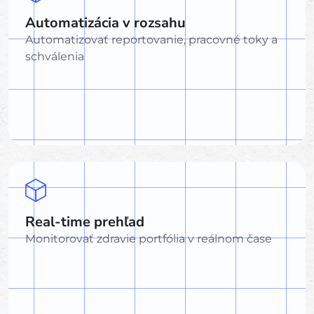
Automatizácia v rozsahu
Automatizovať reportovanie, pracovné toky a
schválenia
Real-time prehľad
Monitorovať zdravie portfólia v reálnom čase