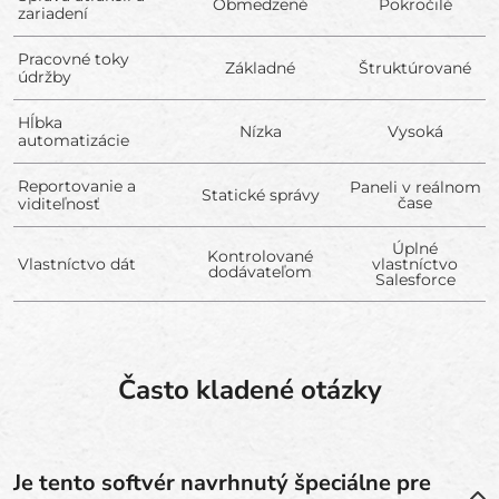
Obmedzené
Pokročilé
zariadení
Pracovné toky
Základné
Štruktúrované
údržby
Hĺbka
Nízka
Vysoká
automatizácie
Reportovanie a
Paneli v reálnom
Statické správy
čase
viditeľnosť
Úplné
Kontrolované
Vlastníctvo dát
vlastníctvo
dodávateľom
Salesforce
Často kladené otázky
Je tento softvér navrhnutý špeciálne pre