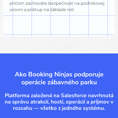
pričom zachováte bezpečnosť na podnikovej
úrovni a prístup na základe rolí.
Ako Booking Ninjas podporuje
operácie zábavného parku
Platforma založená na Salesforce navrhnutá
na správu atrakcií, hostí, operácií a príjmov v
rozsahu — všetko z jedného systému.