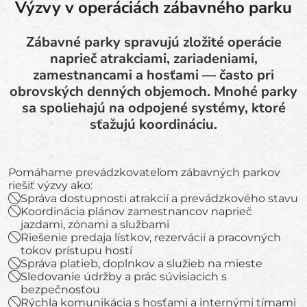
Výzvy v operáciách zábavného parku
Zábavné parky spravujú zložité operácie
naprieč atrakciami, zariadeniami,
zamestnancami a hosťami — často pri
obrovských denných objemoch. Mnohé parky
sa spoliehajú na odpojené systémy, ktoré
sťažujú koordináciu.
Pomáhame prevádzkovateľom zábavných parkov
riešiť výzvy ako:
Správa dostupnosti atrakcií a prevádzkového stavu
Koordinácia plánov zamestnancov naprieč
jazdami, zónami a službami
Riešenie predaja lístkov, rezervácií a pracovných
tokov prístupu hostí
Správa platieb, doplnkov a služieb na mieste
Sledovanie údržby a prác súvisiacich s
bezpečnosťou
Rýchla komunikácia s hosťami a internými tímami