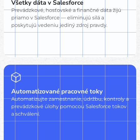
Všetky dáta v Salesforce
Prevádzkové, hosťovské a finančné dáta žijú
priamo v Salesforce — eliminujú silá a
poskytujú vedeniu jediný zdroj pravdy.
Automatizované pracovné toky
Automatizujte zamestnanie, údržbu, kontroly a
prevádzkové úlohy pomocou Salesforce tokov
a schválení.