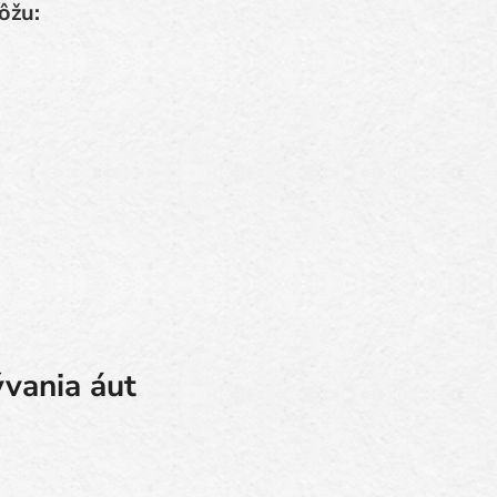
ôžu:
vania áut