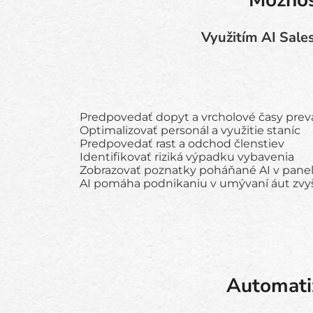
Možnos
Využitím AI Sale
Predpovedať dopyt a vrcholové časy pre
Optimalizovať personál a využitie staníc
Predpovedať rast a odchod členstiev
Identifikovať riziká výpadku vybavenia
Zobrazovať poznatky poháňané AI v panel
AI pomáha podnikaniu v umývaní áut zvyšov
Automatiz