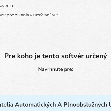
bavenia
jmov podnikania v umývaní áut
Pre koho je tento softvér určený
Navrhnuté pre:
telia Automatických A Plnoobslužných