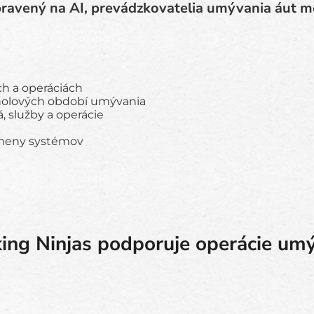
pravený na AI, prevádzkovatelia umývania áut m
ch a operáciách
cholových období umývania
, služby a operácie
ýmeny systémov
ing Ninjas podporuje operácie umý