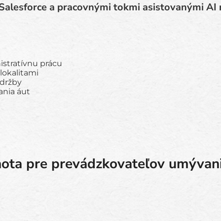
Salesforce a pracovnými tokmi asistovanými AI
stratívnu prácu
lokalitami
údržby
ania áut
ota pre prevádzkovateľov umývani