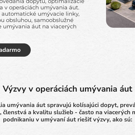
ovedania dopytu, optimalizácie
ia v operáciách umývania áut.
automatické umývacie linky,
nou obsluhou, samoobslužné
ete umývania áut na viacerých
zadarmo
Výzvy v operáciách umývania áut
ia umývania áut spravujú kolísajúci dopyt, pre
, členstvá a kvalitu služieb - často na viacerýc
podnikaniu v umývaní áut riešiť výzvy, ako sú: