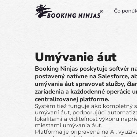
Čo pon
Umývanie áut
Booking Ninjas poskytuje softvér n
postavený natívne na Salesforce, 
umývania áut spravovať služby, člen
zariadenia a každodenné operácie u
centralizovanej platforme.
Systém tiež funguje ako kompletný s
umývaní áut, podporujúci automatizá
lokalitami a viditeľnosť výkonu napr
miestami umývania áut.
Platforma je pripravená na AI, využív