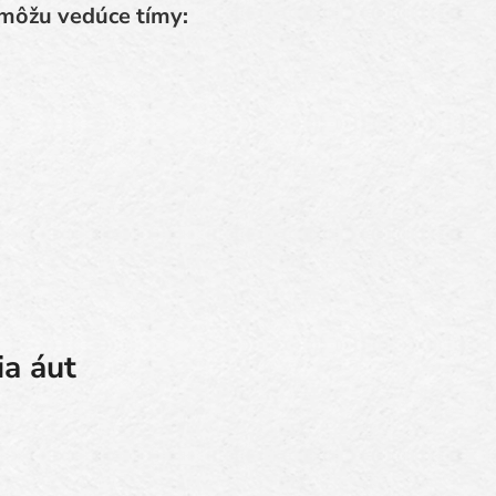
 môžu vedúce tímy:
a áut