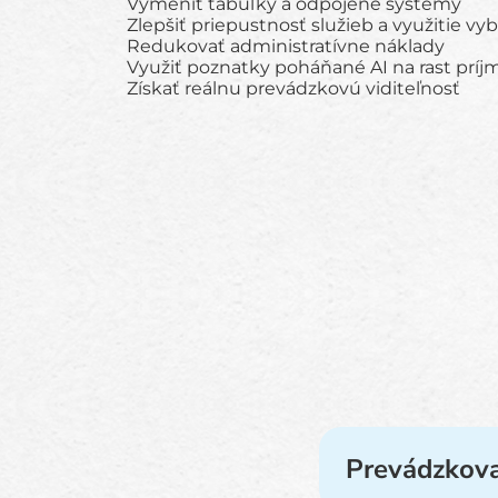
Vymeniť tabuľky a odpojené systémy
Zlepšiť priepustnosť služieb a využitie vy
Redukovať administratívne náklady
Využiť poznatky poháňané AI na rast prí
Získať reálnu prevádzkovú viditeľnosť
Prevádzkova