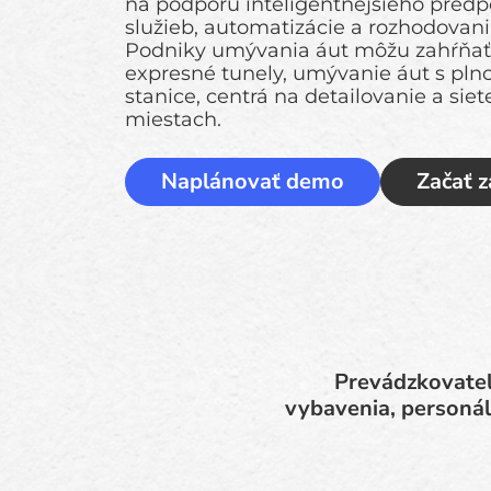
na podporu inteligentnejšieho predp
služieb, automatizácie a rozhodovan
Podniky umývania áut môžu zahŕňať 
expresné tunely, umývanie áut s pl
stanice, centrá na detailovanie a si
miestach.
Naplánovať demo
Začať 
Prevádzkovatel
vybavenia, personál