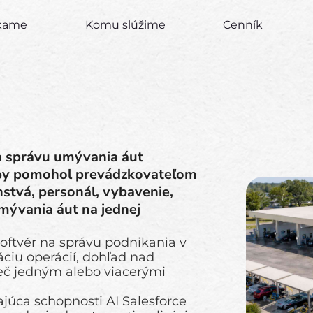
úkame
Komu slúžime
Cenník
a správu umývania áut
aby pomohol prevádzkovateľom
stvá, personál, vybavenie,
mývania áut na jednej
oftvér na správu podnikania v
ciu operácií, dohľad nad
ieč jedným alebo viacerými
ajúca schopnosti AI Salesforce