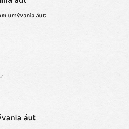
nia áut
ľom umývania áut:
y.
ývania áut