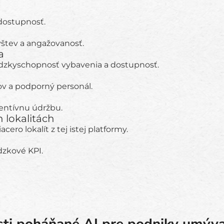
 dostupnosť.
ávštev a angažovanosť.
a
vádzkyschopnosť vybavenia a dostupnosť.
ov a podporný personál.
eventívnu údržbu.
 lokalitách
ro lokalít z tej istej platformy.
dzkové KPI.