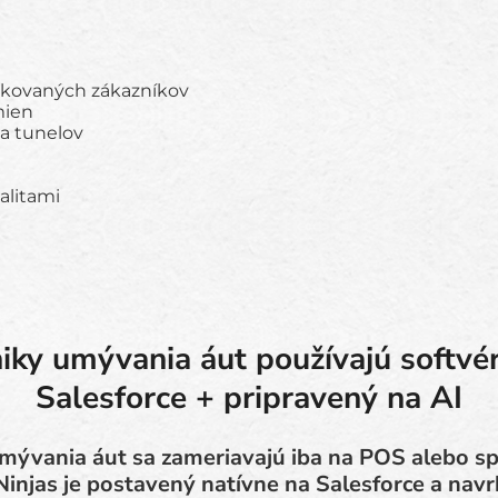
pakovaných zákazníkov
mien
 a tunelov
alitami
iky umývania áut používajú softvér
Salesforce + pripravený na AI
mývania áut sa zameriavajú iba na POS alebo spr
injas je postavený natívne na Salesforce a navr