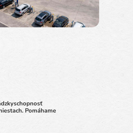
vádzkyschopnosť
h miestach. Pomáhame