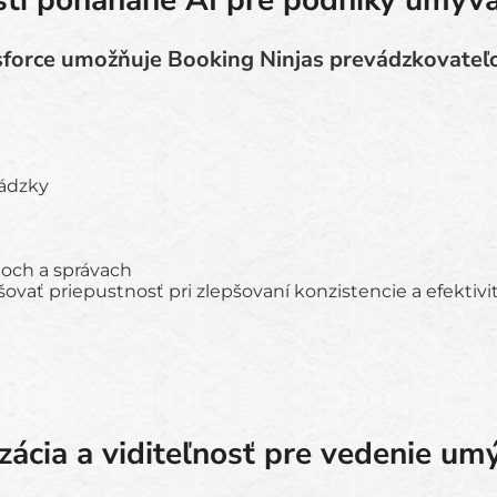
ti poháňané AI pre podniky umýva
sforce umožňuje Booking Ninjas prevádzkovate
vádzky
och a správach
ať priepustnosť pri zlepšovaní konzistencie a efektivit
ácia a viditeľnosť pre vedenie um