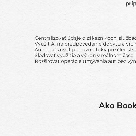
pri
Centralizovať údaje o zákazníkoch, službá
Využiť AI na predpovedanie dopytu a vr
Automatizovať pracovné toky pre členstvá
Sledovať využitie a výkon v reálnom čase
Rozširovať operácie umývania áut bez v
Ako Book