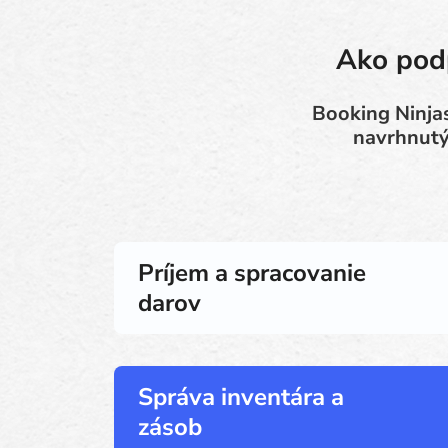
Ako podp
Booking Ninjas
navrhnutý
Príjem a spracovanie
darov
Správa inventára a
zásob