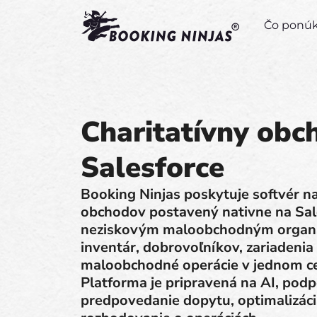
Čo pon
Charitatívny obc
Salesforce
Booking Ninjas poskytuje softvér na
obchodov postavený nativne na Sal
neziskovým maloobchodným organiz
inventár, dobrovoľníkov, zariaden
maloobchodné operácie v jednom c
Platforma je pripravená na AI, podp
predpovedanie dopytu, optimalizáci