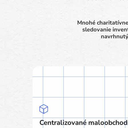
Mnohé charitatívn
sledovanie inven
navrhnutý
Centralizované maloobchod