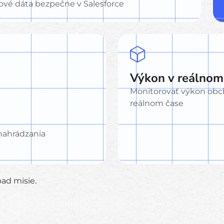
kové dáta bezpečne v Salesforce
Výkon v reálnom
Monitorovať výkon obc
reálnom čase
nahrádzania
ad misie.