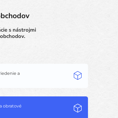
obchodov
cie s nástrojmi
 obchodov.
riedenie a
a obratové