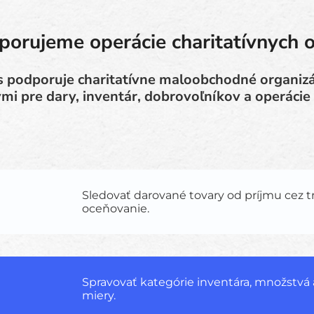
orujeme operácie charitatívnych 
 podporuje charitatívne maloobchodné organizá
mi pre dary, inventár, dobrovoľníkov a operácie
Sledovať darované tovary od príjmu cez t
oceňovanie.
Spravovať kategórie inventára, množstvá 
miery.