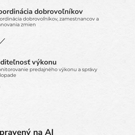
oordinácia dobrovoľníkov
ordinácia dobrovoľníkov, zamestnancov a
ánovania zmien
iditeľnosť výkonu
nitorovanie predajného výkonu a správy
dopade
*
ipravený na AI