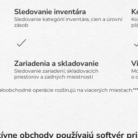
Sledovanie inventára
K
Sledovanie kategórií inventára, cien a úrovní
Ko
zásob
pl
Zariadenia a skladovanie
V
Sledovanie zariadení, skladovacích
Mo
priestorov a zadných miestností
o 
maloobchodné operácie rozširujú na viacerých miestach.**
tívne obchody používajú softvér pr