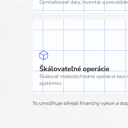
Centralizovať dary, inventár a prevádz
Škálovateľné operácie
Škálovať maloobchodné operácie bez 
systémov
To umožňuje silnejší finančný výkon a dop