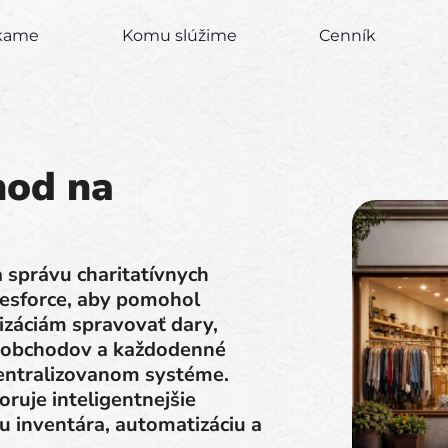
úkame
Komu slúžime
Cenník
hod na
 správu charitatívnych
esforce, aby pomohol
áciám spravovať dary,
ia obchodov a každodenné
entralizovanom systéme.
oruje inteligentnejšie
u inventára, automatizáciu a