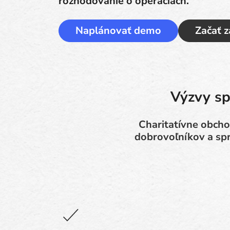
rozhodovanie o operáciách.
Naplánovať demo
Začať 
Výzvy sp
Charitatívne obch
dobrovoľníkov a sp