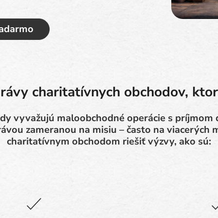
zadarmo
rávy charitatívnych obchodov, ktor
ody vyvažujú maloobchodné operácie s príjmom d
rávou zameranou na misiu – často na viacerých
charitatívnym obchodom riešiť výzvy, ako sú: