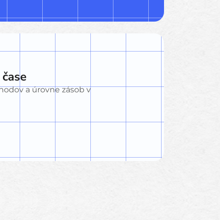
 čase
hodov a úrovne zásob v