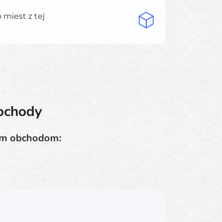
miest z tej
obchody
nym obchodom: