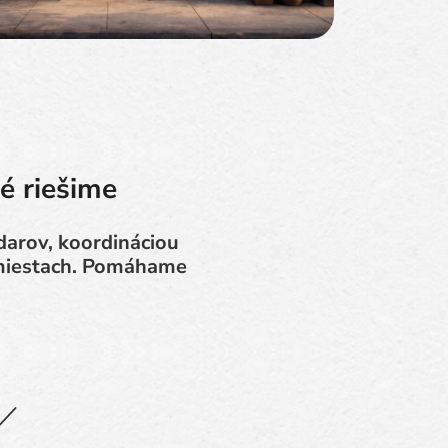
é riešime
arov, koordináciou
 miestach. Pomáhame