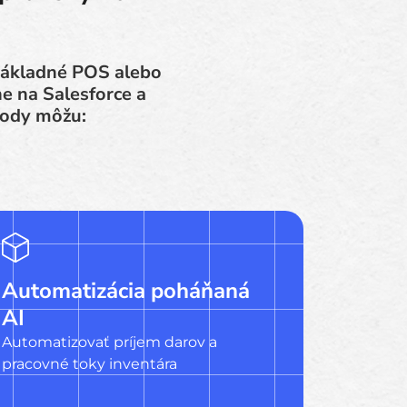
základné POS alebo
e na Salesforce a
hody môžu:
Automatizácia poháňaná
AI
Automatizovať príjem darov a
pracovné toky inventára