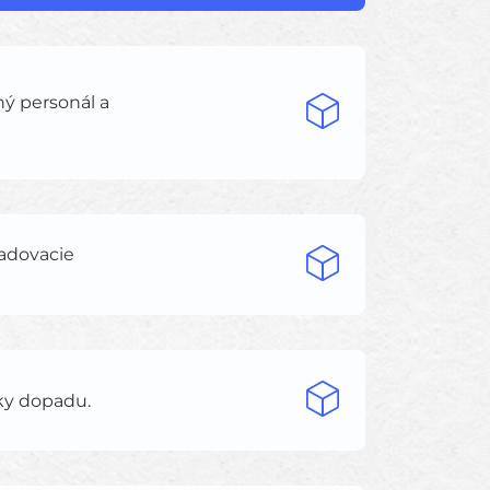
ý personál a
ladovacie
iky dopadu.