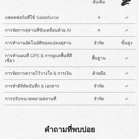
ดั้งเดิม
แพลตฟอร์มที่ใช้ Salesforce
✗
✓
การจัดการสุสานที่ขับเคลื่อนด้วย AI
✗
✓
การทำงานอัตโนมัติของแปลงสุสาน
จำกัด
ขั้นสูง
การทำแผนที่ GPS & การดูแลพื้นที่สี
พื้นฐาน
✓
เขียว
การจัดการความไว้วางใจ & การเงิน
ด้วยมือ
✓
การทำดิจิทัลบันทึก & เอกสาร
จำกัด
✓
การปรับขนาดหลายสถานที่
จำกัด
✓
คำถามที่พบบ่อย