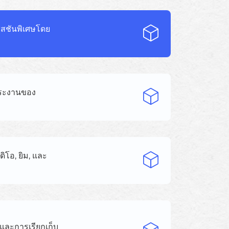
ซสชันพิเศษโดย
ระงานของ
โอ, ยิม, และ
 และการเรียกเก็บ