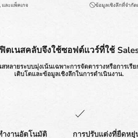
ส, และแพ็คเกจ
ข้อมูลเชิงลึกที่จำกั
ิตเนสคลับจึงใช้ซอฟต์แวร์ที่ใช้ Sale
หลายระบบมุ่งเน้นเฉพาะการจัดตารางหรือการเรียกเก
เติบโตและข้อมูลเชิงลึกในการดำเนินงาน.
ำงานอัตโนมัติ
การปรับแต่งที่ยืดหยุ่