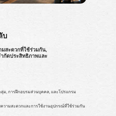
ับ
ามสะดวกที่ใช้ร่วมกัน,
งจำกัดประสิทธิภาพและ
ุ่ม, การฝึกอบรมส่วนบุคคล, และโปรแกรม
ยความสะดวกและการใช้งานอุปกรณ์ที่ใช้ร่วมกัน