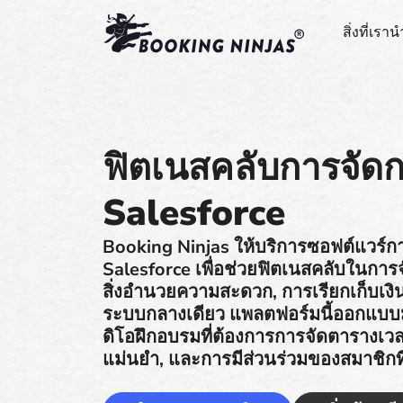
สิ่งที่เร
ฟิตเนสคลับการจัด
Salesforce
Booking Ninjas ให้บริการซอฟต์แวร์กา
Salesforce เพื่อช่วยฟิตเนสคลับในการ
สิ่งอำนวยความสะดวก, การเรียกเก็บเ
ระบบกลางเดียว แพลตฟอร์มนี้ออกแบบม
ดิโอฝึกอบรมที่ต้องการการจัดตารางเวลาที
แม่นยำ, และการมีส่วนร่วมของสมาชิกที