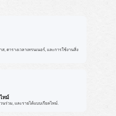
าส, ตารางเวลาเทรนเนอร์, และการใช้งานสิ่ง
ไทม์
่วนร่วม, และรายได้แบบเรียลไทม์.