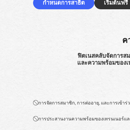
กำหนดการสาธิต
เริ่มต้นฟรี
ค
ฟิตเนสคลับจัดการสมาช
และความพร้อมของเทรน
การจัดการสมาชิก, การต่ออายุ, และการเข้าร่
การประสานงานความพร้อมของเทรนเนอร์แล