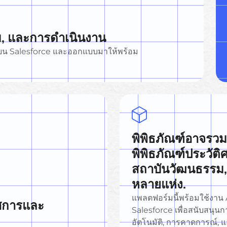
ชม, และการดำเนินงาน
รงบน Salesforce และออกแบบมาให้พร้อม
พิพิธภัณฑ์อาจรวมถ
พิพิธภัณฑ์ประวัติศ
สถาบันวัฒนธรรม,
หลายแห่ง.
แพลตฟอร์มนี้พร้อมใช้งาน
ศการและ
Salesforce เพื่อสนับสนุ
อัตโนมัติ, การคาดการณ์, แ