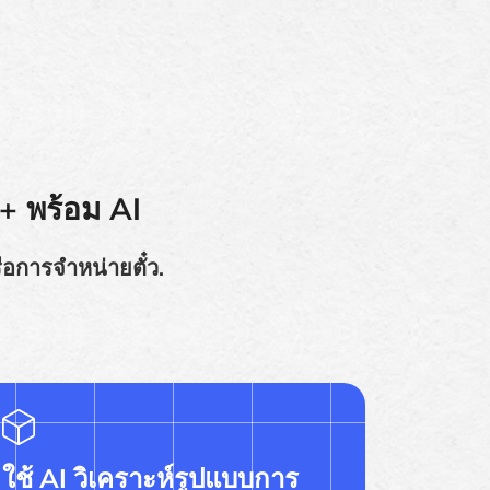
 + พร้อม AI
ือการจำหน่ายตั๋ว.
ใช้ AI วิเคราะห์รูปแบบการ