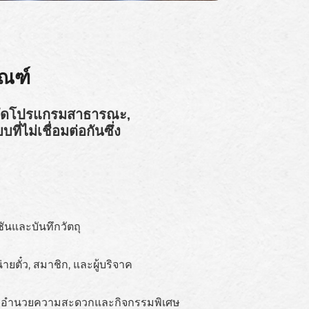
ัณฑ์
ารจัดโปรแกรมสาธารณะ,
่ไม่เชื่อมต่อกันซึ่ง
นและบันทึกวัตถุ
ยตั๋ว, สมาชิก, และผู้บริจาค
ิ่งอำนวยความสะดวกและกิจกรรมพิเศษ