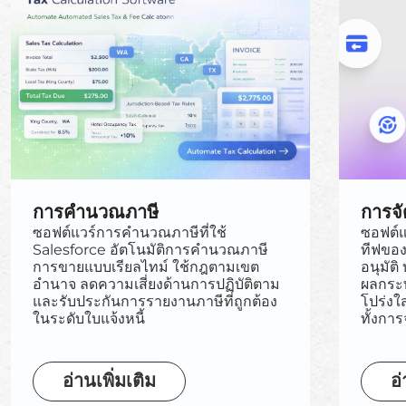
การคำนวณภาษี
การจั
ซอฟต์แวร์การคำนวณภาษีที่ใช้
ซอฟต์แ
Salesforce อัตโนมัติการคำนวณภาษี
ทีฟของ
การขายแบบเรียลไทม์ ใช้กฎตามเขต
อนุมัต
อำนาจ ลดความเสี่ยงด้านการปฏิบัติตาม
ผลกระ
และรับประกันการรายงานภาษีที่ถูกต้อง
โปร่งใ
ในระดับใบแจ้งหนี้
ทั้งกา
อ่านเพิ่มเติม
อ่