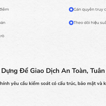
 điểm
Gán quyền truy c
uán
Theo dõi hiệu su
trò
 Dựng Để Giao Dịch An Toàn, Tuân
chính yêu cầu kiểm soát có cấu trúc, bảo mật và 