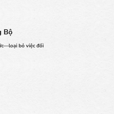
g Bộ
ức—loại bỏ việc đối