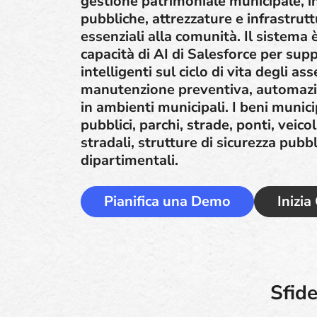
gestione patrimoniale municipale, inc
pubbliche, attrezzature e infrastruttu
essenziali alla comunità. Il sistema 
capacità di AI di Salesforce per sup
intelligenti sul ciclo di vita degli as
manutenzione preventiva, automazio
in ambienti municipali. I beni munici
pubblici, parchi, strade, ponti, veicol
stradali, strutture di sicurezza pubbl
dipartimentali.
Pianifica una Demo
Inizia
Sfide