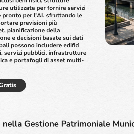
lusi beni fisici, strutture
re utilizzate per fornire servizi
è pronto per l'AI, sfruttando le
portare previsioni più
set, pianificazione della
ne e decisioni basate sui dati
pali possono includere edifici
i, servizi pubblici, infrastrutture
ica e portafogli di asset multi-
 Gratis
 nella Gestione Patrimoniale Muni