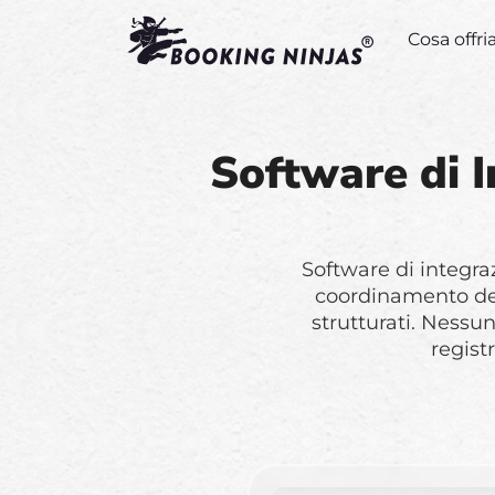
Cosa offr
Software di I
Software di integra
coordinamento del
strutturati. Ness
registr