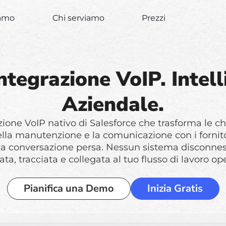
iamo
Chi serviamo
Prezzi
ntegrazione VoIP. Intel
Aziendale.
zione VoIP nativo di Salesforce che trasforma le chi
la manutenzione e la comunicazione con i fornitori
una conversazione persa. Nessun sistema disconne
ata, tracciata e collegata al tuo flusso di lavoro op
Pianifica una Demo
Inizia Gratis