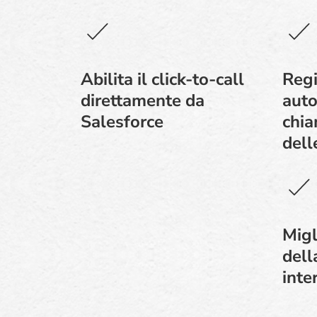
Abilita il click-to-call
Regi
direttamente da
auto
Salesforce
chia
dell
Migl
dell
inte