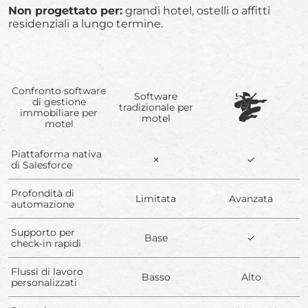
Non progettato per:
grandi hotel, ostelli o affitti
residenziali a lungo termine.
Confronto software
Software
di gestione
tradizionale per
immobiliare per
motel
motel
Piattaforma nativa
✗
✓
di Salesforce
Profondità di
Limitata
Avanzata
automazione
Supporto per
Base
✓
check-in rapidi
Flussi di lavoro
Basso
Alto
personalizzati