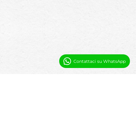
Contattaci su WhatsApp
Domande frequenti
È costruito specificamente per i motel?
Sì. Booking Ninjas è configurato per supportare
operazioni in stile motel con soggiorni brevi e rapido