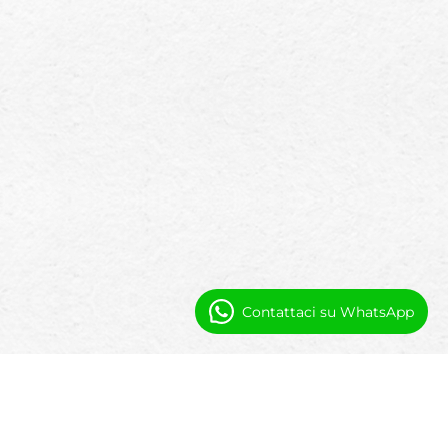
Contattaci su WhatsApp
Perché le Marine Scegono una
Soluzione Software Nativa di
Salesforce