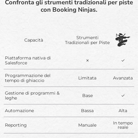
Confronta gli strumenti tradizionali per piste
con Booking Ninjas.
Strumenti
Capacità
Tradizionali per Piste
Piattaforma nativa di
✗
✓
Salesforce
Programmazione del
Limitata
Avanzata
tempo di ghiaccio
Gestione di programmi &
Base
✓
leghe
Automazione
Bassa
Alta
In tempo
Reporting
Manuale
reale