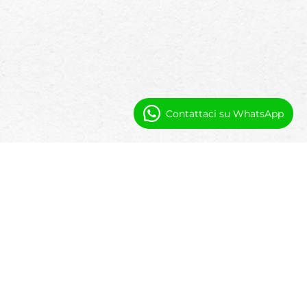
Contattaci su WhatsApp
Perché gli Hotel Hanno Bisogno di un
PMS Nativo Salesforce
La maggior parte dei sistemi alberghieri
funziona come piattaforme chiuse.
Gestiscono le prenotazioni ma limitano
l'automazione, la reportistica e la flessibilità
a lungo termine.