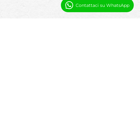
Contattaci su WhatsApp
Automazione e Visibilità per gli
Amministratori di Formazione
Le operazioni del centro di formazione
generano costante attività tra programmi,
persone e strutture.
Automazione
Riduci il lavoro amministrativo manuale