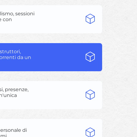
clismo, sessioni
e con
struttori,
correnti da un
si, presenze,
un'unica
personale di
mmi.