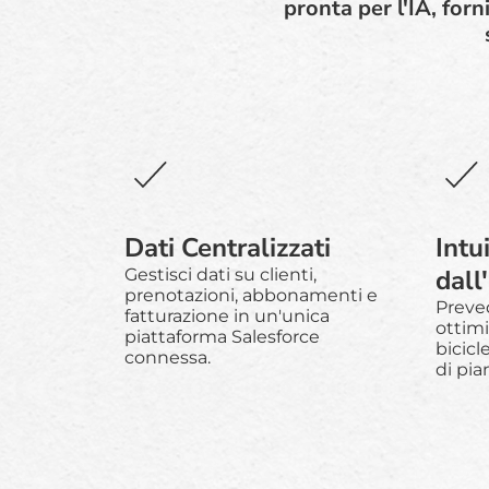
pronta per l'IA, for
Dati Centralizzati
Intu
dall
Gestisci dati su clienti,
prenotazioni, abbonamenti e
Preved
fatturazione in un'unica
ottimi
piattaforma Salesforce
bicicl
connessa.
di pia