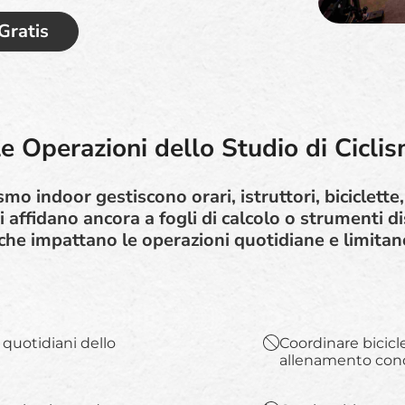
 Gratis
le Operazioni dello Studio di Cicli
lismo indoor gestiscono orari, istruttori, biciclet
i affidano ancora a fogli di calcolo o strumenti d
 che impattano le operazioni quotidiane e limitano
i quotidiani dello
Coordinare bicicle
allenamento cond