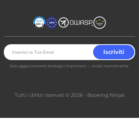
Solo aggiornamenti strategici importanti — inviati mensilmente.
Tutti i diritti riservati © 2026 - Booking Ninjas