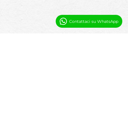
Contattaci su WhatsApp
Come Booking Ninjas supporta le
operazioni del clubhouse
Strumenti progettati per gestire iscrizioni,
servizi, eventi e operazioni quotidiane da un
unico sistema centralizzato.
Gestione di iscrizioni e accesso
Mantenere profili dei membri, privilegi di
accesso e storia di partecipazione.