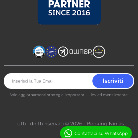
Solo aggiornamenti strategici importanti — inviati mensilmente.
Tutti i diritti riservati © 2026 - Booking Ninjas
Contattaci su WhatsApp