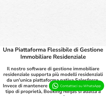
Una Piattaforma Flessibile di Gestione
Immobiliare Residenziale
Il nostro software di gestione immobiliare
residenziale supporta più modelli residenziali
da un'unica piattaforma nativa Salesforce.
Invece di mantenere sistemi separati per ogni
Contattaci su WhatsApp
tipo di proprietà, Booking Ninjas si adatta a
come operi.