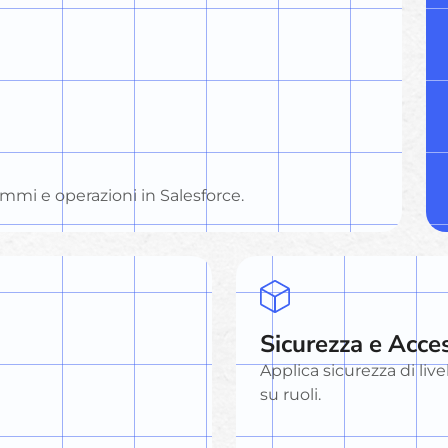
ammi e operazioni in Salesforce.
Sicurezza e Acce
Applica sicurezza di liv
su ruoli.