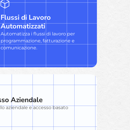
Flussi di Lavoro
Automatizzati
Automatizza i flussi di lavoro per
programmazione, fatturazione e
comunicazione.
sso Aziendale
ello aziendale e accesso basato