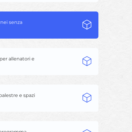
ornei senza
 per allenatori e
palestre e spazi
 programma,