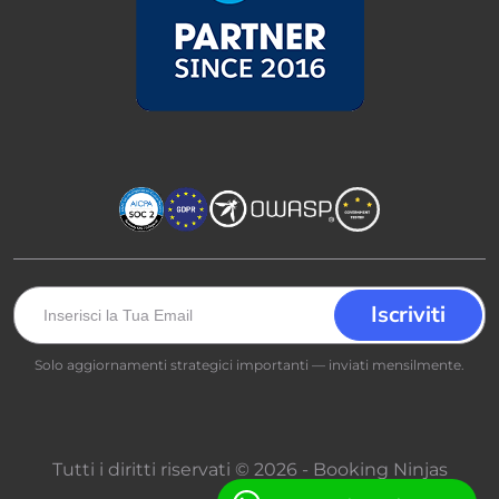
Solo aggiornamenti strategici importanti — inviati mensilmente.
Tutti i diritti riservati © 2026 - Booking Ninjas