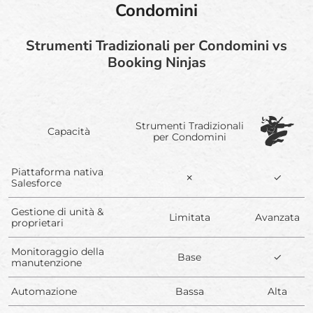
Condomini
Strumenti Tradizionali per Condomini vs
Booking Ninjas
Strumenti Tradizionali
Capacità
per Condomini
Piattaforma nativa
✗
✓
Salesforce
Gestione di unità &
Limitata
Avanzata
proprietari
Monitoraggio della
Base
✓
manutenzione
Automazione
Bassa
Alta