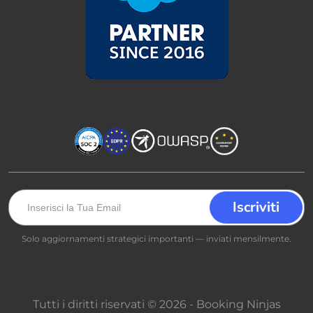
Solo aggiornamenti strategici importanti — inviati mensilmente.
Tutti i diritti riservati © 2026 - Booking Ninjas