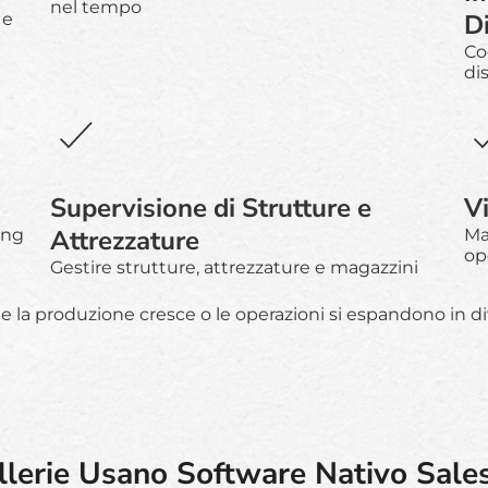
nel tempo
D
 e
Co
di
Supervisione di Strutture e
Vi
Attrezzature
ing
Ma
ope
Gestire strutture, attrezzature e magazzini
a produzione cresce o le operazioni si espandono in div
illerie Usano Software Nativo Sale