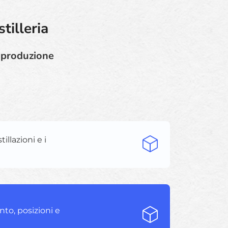
tilleria
a produzione
illazioni e i
nto, posizioni e