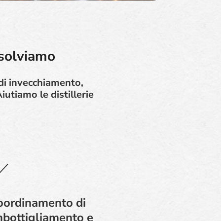
isolviamo
 di invecchiamento,
utiamo le distillerie
oordinamento di
mbottigliamento e