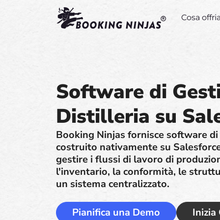
Cosa offr
Software di Gest
Distilleria su Sal
Booking Ninjas fornisce software di g
costruito nativamente su Salesforce p
gestire i flussi di lavoro di produzi
l'inventario, la conformità, le strutt
un sistema centralizzato.
Pianifica una Demo
Inizia