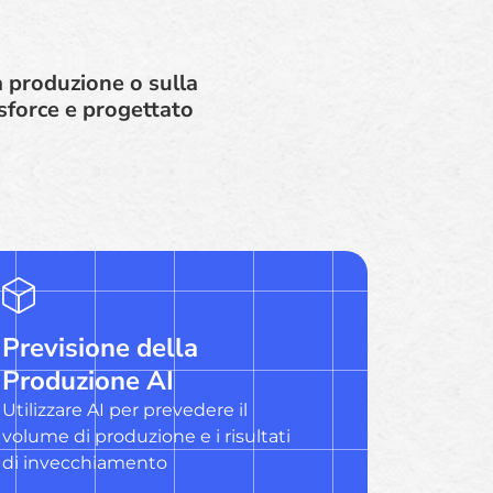
la produzione o sulla
sforce e progettato
Previsione della
Produzione AI
Utilizzare AI per prevedere il
volume di produzione e i risultati
di invecchiamento