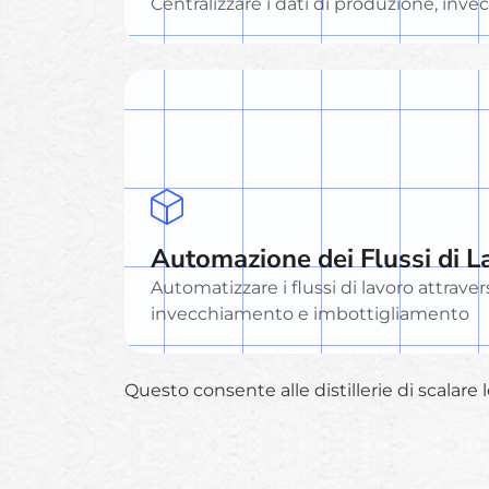
Centralizzare i dati di produzione, inv
Automazione dei Flussi di L
Automatizzare i flussi di lavoro attravers
invecchiamento e imbottigliamento
Questo consente alle distillerie di scalare l