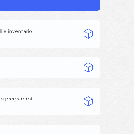
ili e inventario
e
s e programmi