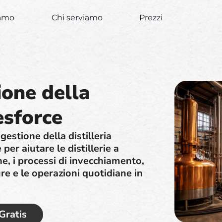
iamo
Chi serviamo
Prezzi
ione della
esforce
estione della distilleria
er aiutare le distillerie a
one, i processi di invecchiamento,
ure e le operazioni quotidiane in
 Gratis