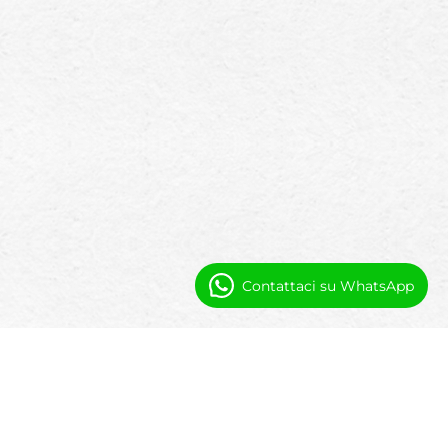
Contattaci su WhatsApp
Fondazione
Piattaforma
Booking Ninjas è una piattaforma di