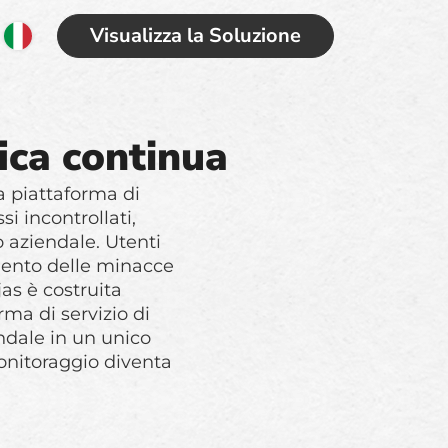
Visualizza la Soluzione
ica continua
a piattaforma di
si incontrollati,
io aziendale. Utenti
mento delle minacce
as è costruita
ma di servizio di
ndale in un unico
monitoraggio diventa