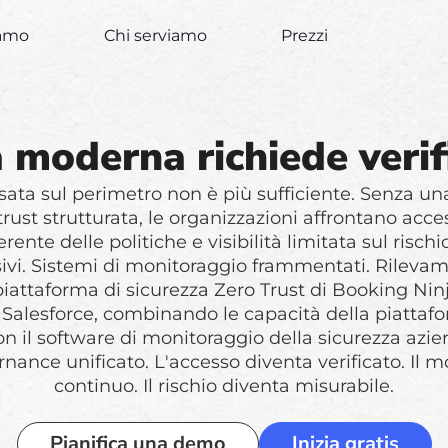
iamo
Chi serviamo
Prezzi
a moderna richiede verif
sata sul perimetro non è più sufficiente. Senza un
rust strutturata, le organizzazioni affrontano acces
ente delle politiche e visibilità limitata sul risch
ssivi. Sistemi di monitoraggio frammentati. Rileva
 piattaforma di sicurezza Zero Trust di Booking Ninj
Salesforce, combinando le capacità della piattafor
on il software di monitoraggio della sicurezza azie
ance unificato. L'accesso diventa verificato. Il 
continuo. Il rischio diventa misurabile.
Pianifica una demo
Inizia gratis