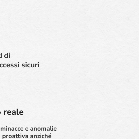
 di
cessi sicuri
 reale
e minacce e anomalie
 proattiva anziché