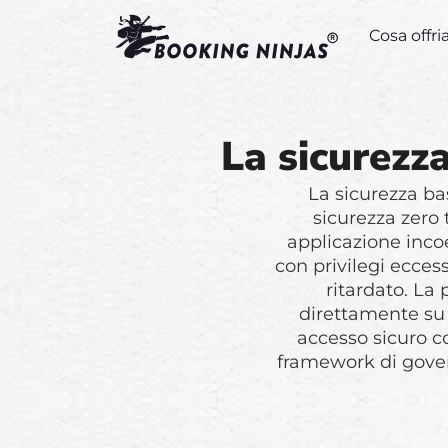
Cosa offr
La sicurezz
La sicurezza ba
sicurezza zero t
applicazione incoer
con privilegi ecce
ritardato. La
direttamente su 
accesso sicuro c
framework di govern