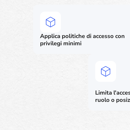
Applica politiche di accesso con
privilegi minimi
Limita l'acce
ruolo o posi