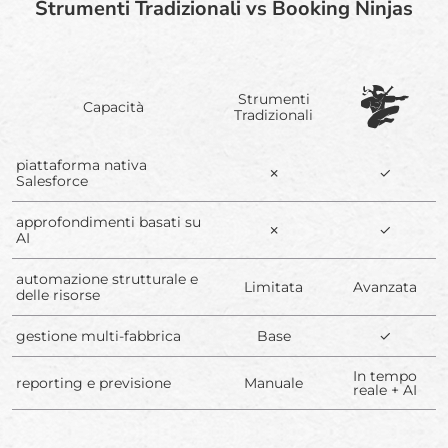
Strumenti Tradizionali vs Booking Ninjas
Strumenti
Capacità
Tradizionali
piattaforma nativa
✗
✓
Salesforce
approfondimenti basati su
✗
✓
AI
automazione strutturale e
Limitata
Avanzata
delle risorse
gestione multi-fabbrica
Base
✓
In tempo
reporting e previsione
Manuale
reale + AI