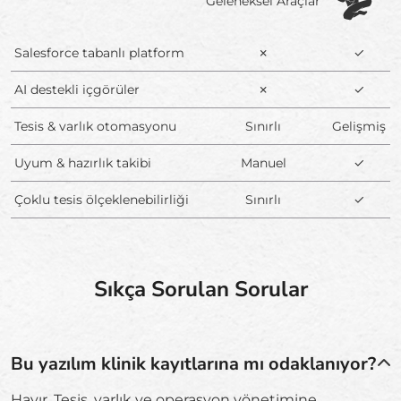
Geleneksel Araçlar
Salesforce tabanlı platform
✗
✓
AI destekli içgörüler
✗
✓
Tesis & varlık otomasyonu
Sınırlı
Gelişmiş
Uyum & hazırlık takibi
Manuel
✓
Çoklu tesis ölçeklenebilirliği
Sınırlı
✓
Sıkça Sorulan Sorular
Bu yazılım klinik kayıtlarına mı odaklanıyor?
Hayır. Tesis, varlık ve operasyon yönetimine