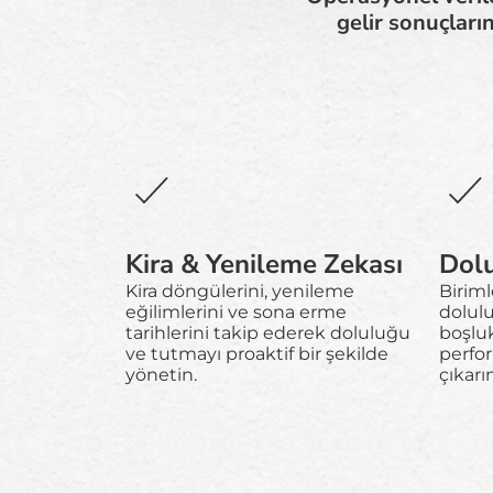
gelir sonuçlar
Kira & Yenileme Zekası
Dolu
Kira döngülerini, yenileme
Biriml
eğilimlerini ve sona erme
dolulu
tarihlerini takip ederek doluluğu
boşluk
ve tutmayı proaktif bir şekilde
perfo
yönetin.
çıkarın