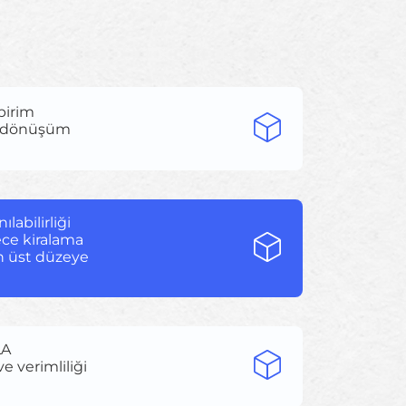
 birim
ve dönüşüm
labilirliği
ece kiralama
en üst düzeye
LA
e verimliliği