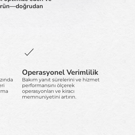
ştürün—doğrudan
Operasyonel Verimlilik
azında
Bakım yanıt sürelerini ve hizmet
eri
performansını ölçerek
ırma
operasyonları ve kiracı
memnuniyetini artırın.