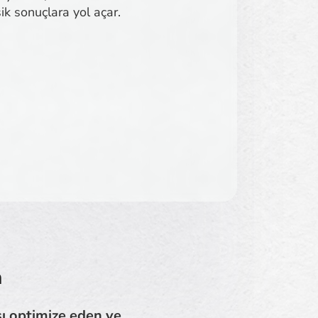
ik sonuçlara yol açar.
n
sı optimize eden ve