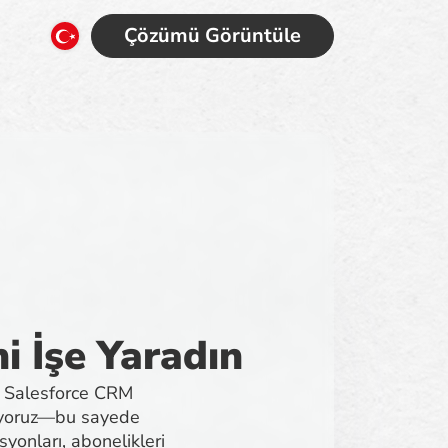
Çözümü Görüntüle
i İşe Yaradın
a, Salesforce CRM
etiyoruz—bu sayede
syonları, abonelikleri