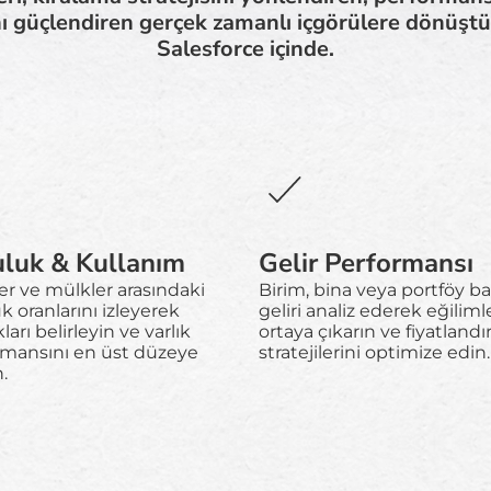
ını güçlendiren gerçek zamanlı içgörülere dönü
Salesforce içinde.
luk & Kullanım
Gelir Performansı
er ve mülkler arasındaki
Birim, bina veya portföy b
k oranlarını izleyerek
geliri analiz ederek eğiliml
ları belirleyin ve varlık
ortaya çıkarın ve fiyatland
rmansını en üst düzeye
stratejilerini optimize edin.
.