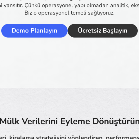
ni yansıtır. Çünkü operasyonel yapı olmadan analitik, eks
Biz o operasyonel temeli sağlıyoruz.
Demo Planlayın
Ücretsiz Başlayın
Mülk Verilerini Eyleme Dönüştürü
ri, kiralama stratejisini yönlendiren, performan