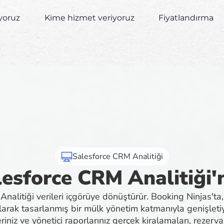
yoruz
Kime hizmet veriyoruz
Fiyatlandırma
Salesforce CRM Analitiği
lesforce CRM Analitiği'n
nalitiği verileri içgörüye dönüştürür. Booking Ninjas't
 olarak tasarlanmış bir mülk yönetim katmanıyla genişl
riniz ve yönetici raporlarınız gerçek kiralamaları, rezerva