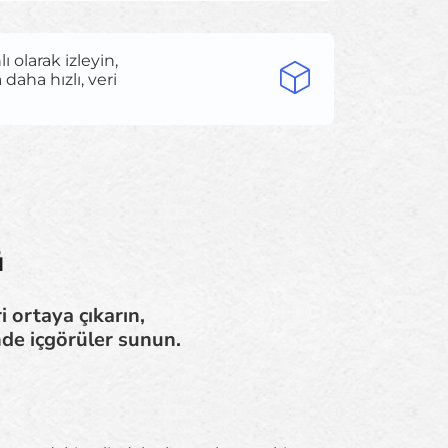
 olarak izleyin,
daha hızlı, veri
ü
i ortaya çıkarın,
nde içgörüler sunun.