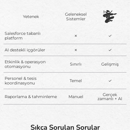
Geleneksel
Yetenek
Sistemler
Salesforce tabanlı
✗
✓
platform
AI destekli içgörüler
✗
✓
Etkinlik & operasyon
Sınırlı
Gelişmiş
otomasyonu
Personel & tesis
Temel
✓
koordinasyonu
Gerçek
Raporlama & tahminleme
Manuel
zamanlı + AI
Sıkça Sorulan Sorular