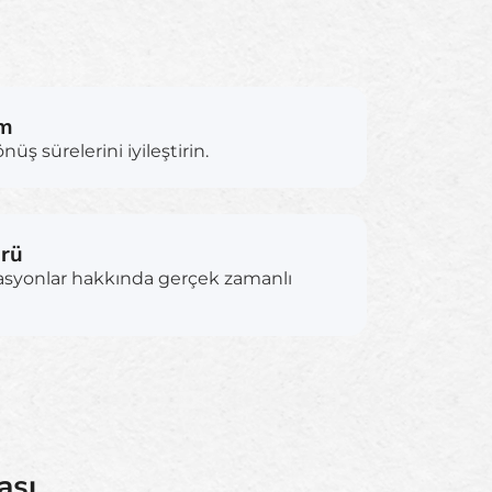
ım
üş sürelerini iyileştirin.
örü
asyonlar hakkında gerçek zamanlı
ası