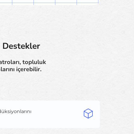
l Destekler
atroları, topluluk
rını içerebilir.
düksiyonlarını