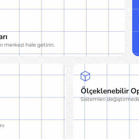
arı
i merkezi hale getirin.
Ölçeklenebilir O
Sistemleri değiştirmede
nı