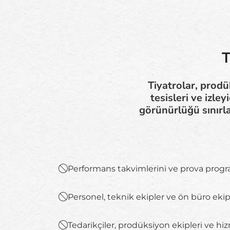
T
Tiyatrolar, prod
tesisleri ve izle
görünürlüğü sınırl
Performans takvimlerini ve prova prog
Personel, teknik ekipler ve ön büro eki
Tedarikçiler, prodüksiyon ekipleri ve hiz