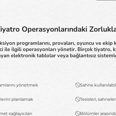
iyatro Operasyonlarındaki Zorlukl
üksiyon programlarını, provaları, oyuncu ve ekip
yici ile ilgili operasyonları yönetir. Birçok tiyatro
ayan elektronik tablolar veya bağlantısız sistem
ramlarını yönetmek
Sahne kullanılabi
plerini planlamak
Tesisleri, sahnel
met sağlayıcıları
Bölümler arasında