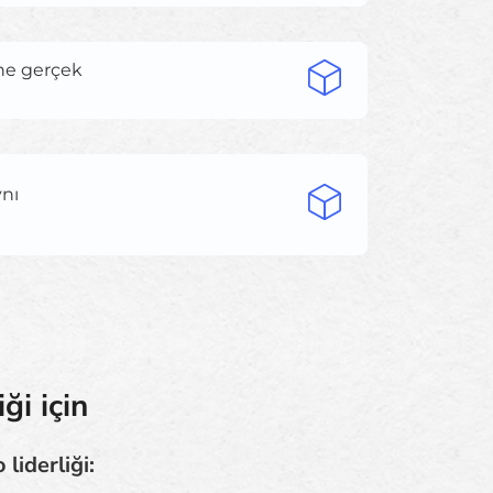
ne gerçek
ynı
ği için
liderliği: