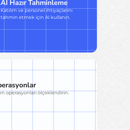
AI Hazır Tahminleme
Katılım ve personel ihtiyaçlarını
tahmin etmek için AI kullanın.
perasyonlar
n operasyonları ölçeklendirin.