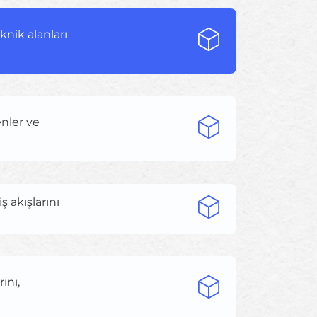
knik alanları
enler ve
ş akışlarını
ını,