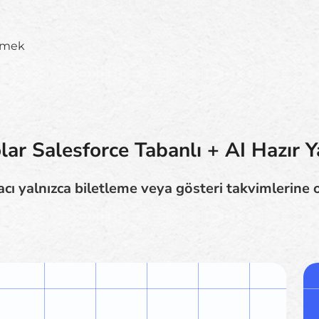
etmek
ar Salesforce Tabanlı + AI Hazır Y
racı yalnızca biletleme veya gösteri takvimlerine