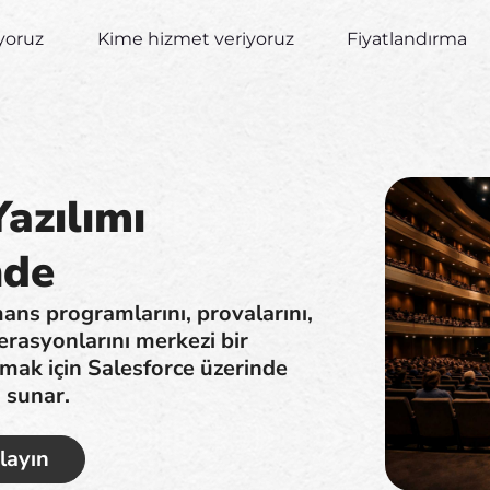
yoruz
Kime hizmet veriyoruz
Fiyatlandırma
azılımı
nde
ans programlarını, provalarını,
perasyonlarını merkezi bir
mak için Salesforce üzerinde
ı sunar.
layın