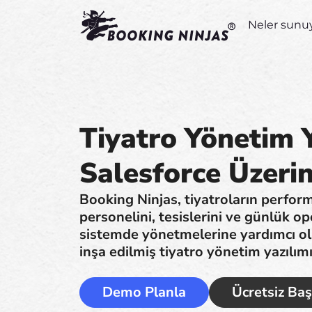
Neler sunu
Tiyatro Yönetim Y
Salesforce Üzeri
Booking Ninjas, tiyatroların perform
personelini, tesislerini ve günlük o
sistemde yönetmelerine yardımcı ol
inşa edilmiş tiyatro yönetim yazılım
Demo Planla
Ücretsiz Baş