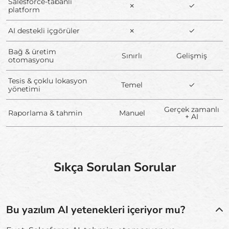
Salesforce-tabanlı
✗
✓
platform
AI destekli içgörüler
✗
✓
Bağ & üretim
Sınırlı
Gelişmiş
otomasyonu
Tesis & çoklu lokasyon
Temel
✓
yönetimi
Gerçek zamanlı
Raporlama & tahmin
Manuel
+ AI
Sıkça Sorulan Sorular
Bu yazılım AI yetenekleri içeriyor mu?