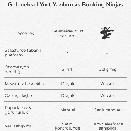
Geleneksel Yurt Yazılımı vs Booking Ninjas
Geleneksel Yurt
Yetenek
Yazılımı
Salesforce tabanlı
×
✓
platform
Otomasyon
Sınırlı
Gelişmiş
derinliği
Mevsimsel esneklik
Düşük
Yüksek
Özel iş akışları
Düşük
Yüksek
Raporlama &
Manuel
Canlı panolar
görünürlük
Satıcı
Tam Salesforce
Veri sahipliği
kontrolünde
sahipliği