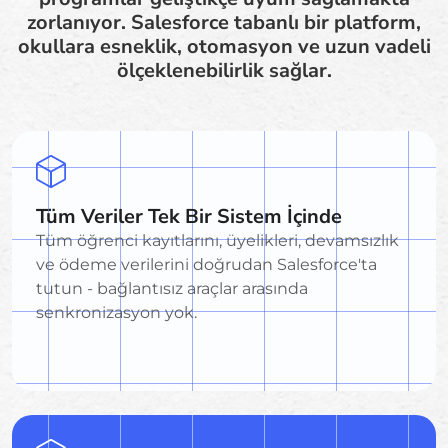
zorlanıyor. Salesforce tabanlı bir platform,
okullara esneklik, otomasyon ve uzun vadeli
ölçeklenebilirlik sağlar.
Tüm Veriler Tek Bir Sistem İçinde
Tüm öğrenci kayıtlarını, üyelikleri, devamsızlık
ve ödeme verilerini doğrudan Salesforce'ta
tutun - bağlantısız araçlar arasında
senkronizasyon yok.