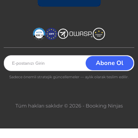
Sadece önemli stratejik güncellemeler — aylık olarak teslim edilir.
Tüm hakları saklıdır © 2026 - Booking Ninjas