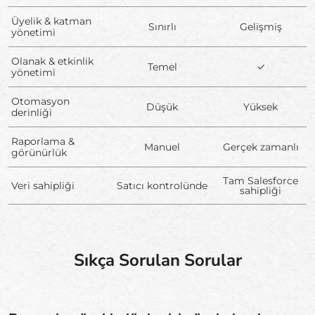
Üyelik & katman
Sınırlı
Gelişmiş
yönetimi
Olanak & etkinlik
Temel
✓
yönetimi
Otomasyon
Düşük
Yüksek
derinliği
Raporlama &
Manuel
Gerçek zamanlı
görünürlük
Tam Salesforce
Veri sahipliği
Satıcı kontrolünde
sahipliği
Sıkça Sorulan Sorular