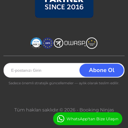
Sadece önemli stratejik güncellemeler — aylık olarak teslim edilir.
Tüm hakları saklıdır © 2026 - Booking Ninjas
WhatsApp'tan Bize Ulaşın