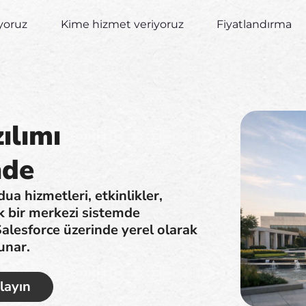
yoruz
Kime hizmet veriyoruz
Fiyatlandırma
ılımı
nde
ua hizmetleri, etkinlikler,
k bir merkezi sistemde
alesforce üzerinde yerel olarak
unar.
layın