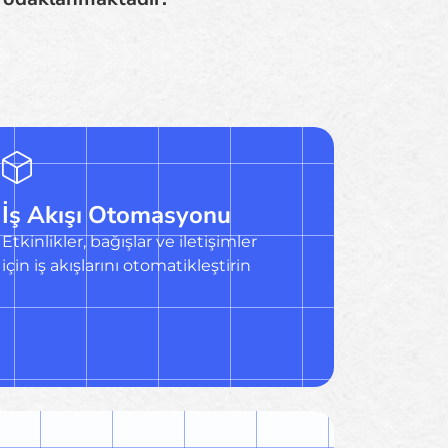
İş Akışı Otomasyonu
Etkinlikler, bağışlar ve iletişimler
için iş akışlarını otomatikleştirin