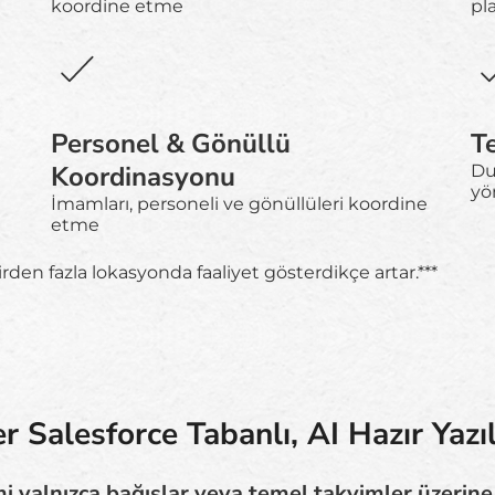
koordine etme
pl
Personel & Gönüllü
T
Koordinasyonu
Dua
yö
İmamları, personeli ve gönüllüleri koordine
etme
den fazla lokasyonda faaliyet gösterdikçe artar.***
 Salesforce Tabanlı, AI Hazır Yazı
mi yalnızca bağışlar veya temel takvimler üzerin