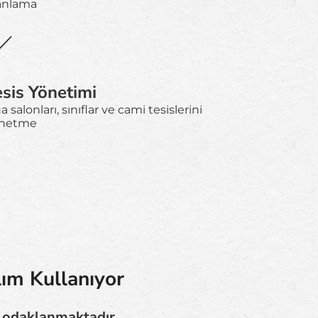
anlama
esis Yönetimi
 salonları, sınıflar ve cami tesislerini
netme
lım Kullanıyor
e odaklanmaktadır.