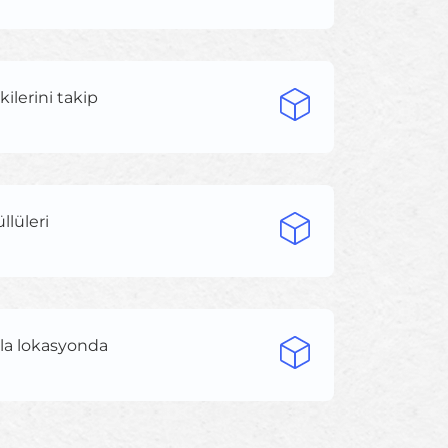
kilerini takip
llüleri
zla lokasyonda