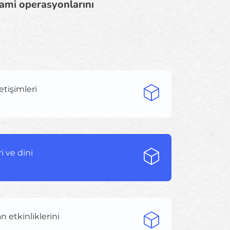
 cami operasyonlarını
letişimleri
i ve dini
 etkinliklerini