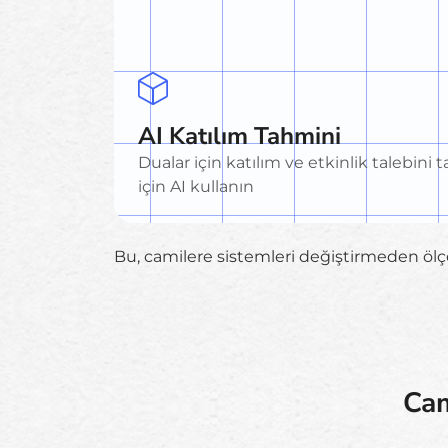
AI Katılım Tahmini
Dualar için katılım ve etkinlik talebin
için AI kullanın
Bu, camilere sistemleri değiştirmeden ölçek
Cam