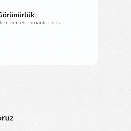
Görünürlük
ılımı gerçek zamanlı olarak
oruz