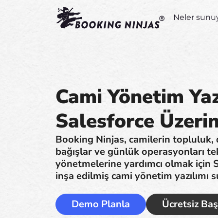
Neler sunu
Cami Yönetim Yaz
Salesforce Üzeri
Booking Ninjas, camilerin topluluk, d
bağışlar ve günlük operasyonları te
yönetmelerine yardımcı olmak için S
inşa edilmiş cami yönetim yazılımı s
Demo Planla
Ücretsiz Baş