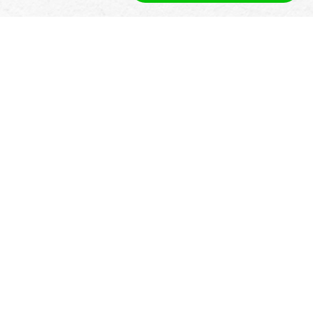
Neden Lodge'ların Salesforce Tabanlı
Bir Yönetim Sistemine İhtiyacı Var
Birçok lodge sistemi basit ve operasyonlar
değiştikçe uyum sağlaması zor. Booking
Ninjas, Salesforce üzerinde yerel olarak inşa
edildiği için, lodge'lar:
Tüm Veriler Salesforce'da Kalır
Tüm misafir, rezervasyon ve ödeme verilerini
tam görünürlük, sahiplik ve raporlama için
Salesforce'da tutun.