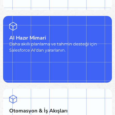
AI Hazır Mimari
Daha akıllı planlama ve tahmin desteği için
Salesforce AI'dan yararlanın.
Otomasyon & İş Akışları