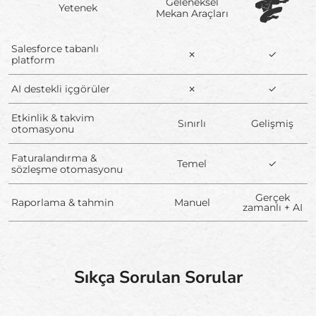
Geleneksel
Yetenek
Mekan Araçları
Salesforce tabanlı
✗
✓
platform
AI destekli içgörüler
✗
✓
Etkinlik & takvim
Sınırlı
Gelişmiş
otomasyonu
Faturalandırma &
Temel
✓
sözleşme otomasyonu
Gerçek
Raporlama & tahmin
Manuel
zamanlı + AI
Sıkça Sorulan Sorular